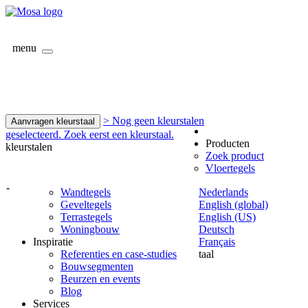
menu
> Nog geen kleurstalen
Aanvragen kleurstaal
geselecteerd. Zoek eerst een kleurstaal.
Producten
kleurstalen
Zoek product
Vloertegels
-
Wandtegels
Nederlands
Geveltegels
English (global)
Terrastegels
English (US)
Woningbouw
Deutsch
Inspiratie
Français
Referenties en case-studies
taal
Bouwsegmenten
Beurzen en events
Blog
Services