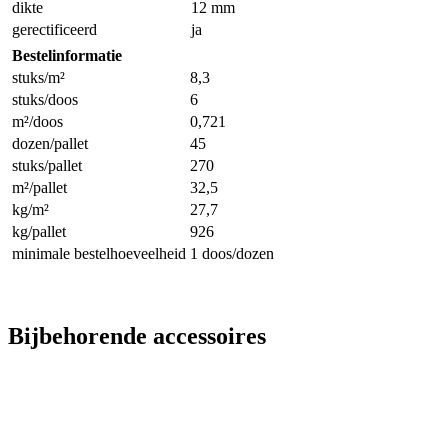
dikte
12 mm
gerectificeerd
ja
Bestelinformatie
stuks/m²
8,3
stuks/doos
6
m²/doos
0,721
dozen/pallet
45
stuks/pallet
270
m²/pallet
32,5
kg/m²
27,7
kg/pallet
926
minimale bestelhoeveelheid
1 doos/dozen
Bijbehorende accessoires