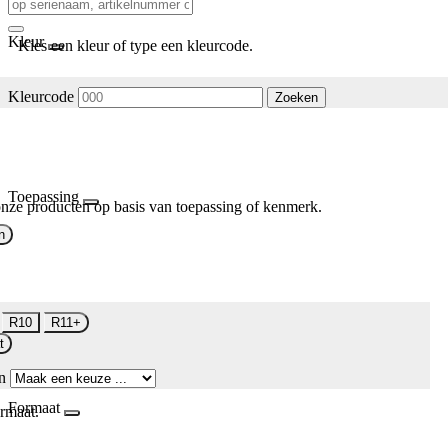
Kleur
Kies een kleur of type een kleurcode.
Kleurcode
Zoeken
Toepassing
nze producten op basis van toepassing of kenmerk.
n
R10
R11+
t
n
Formaat
rmaat.