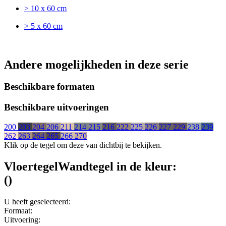
> 10 x 60 cm
> 5 x 60 cm
Andere mogelijkheden in deze serie
Beschikbare formaten
Beschikbare uitvoeringen
200
203
204
206
211
214
215
216
222
225
226
227
229
238
239
262
263
264
265
266
270
Klik op de tegel om deze van dichtbij te bekijken.
Vloertegel
Wandtegel
in de kleur:
(
)
U heeft geselecteerd:
Formaat:
Uitvoering: