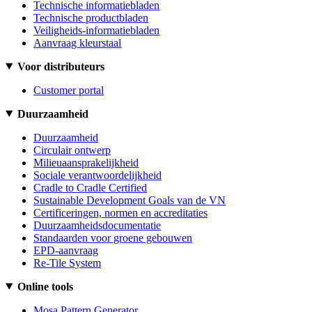
Technische informatiebladen
Technische productbladen
Veiligheids-informatiebladen
Aanvraag kleurstaal
Voor distributeurs
Customer portal
Duurzaamheid
Duurzaamheid
Circulair ontwerp
Milieuaansprakelijkheid
Sociale verantwoordelijkheid
Cradle to Cradle Certified
Sustainable Development Goals van de VN
Certificeringen, normen en accreditaties
Duurzaamheidsdocumentatie
Standaarden voor groene gebouwen
EPD-aanvraag
Re-Tile System
Online tools
Mosa Pattern Generator