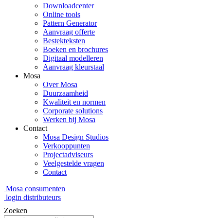
Downloadcenter
Online tools
Pattern Generator
Aanvraag offerte
Bestekteksten
Boeken en brochures
Digitaal modelleren
Aanvraag kleurstaal
Mosa
Over Mosa
Duurzaamheid
Kwaliteit en normen
Corporate solutions
Werken bij Mosa
Contact
Mosa Design Studios
Verkooppunten
Projectadviseurs
Veelgestelde vragen
Contact
Mosa consumenten
login distributeurs
Zoeken