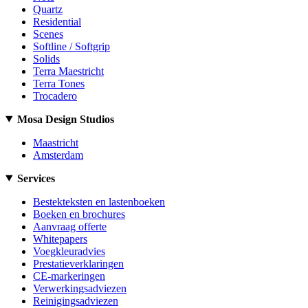
Quartz
Residential
Scenes
Softline / Softgrip
Solids
Terra Maestricht
Terra Tones
Trocadero
Mosa Design Studios
Maastricht
Amsterdam
Services
Bestekteksten en lastenboeken
Boeken en brochures
Aanvraag offerte
Whitepapers
Voegkleuradvies
Prestatieverklaringen
CE-markeringen
Verwerkingsadviezen
Reinigingsadviezen