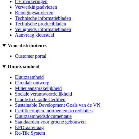
CE-markeringen
Verwerkingsadviezen
Reinigingsadviezen
Technische informatiebladen
Technische productbladen
Veiligheids-informatiebladen
Aanvraag kleurstaal
Voor distributeurs
Customer portal
Duurzaamheid
Duurzaamheid
Circulair ontwerp
Milieuaansprakelijkheid
Sociale verantwoordelijkheid
Cradle to Cradle Certified
Sustainable Development Goals van de VN
Certificeringen, normen en accreditaties
Duurzaamheidsdocumentatie
Standaarden voor groene gebouwen
EPD-aanvraag
Re-Tile System