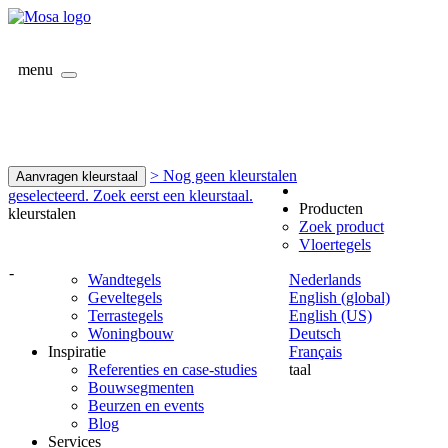
menu
> Nog geen kleurstalen
Aanvragen kleurstaal
geselecteerd. Zoek eerst een kleurstaal.
Producten
kleurstalen
Zoek product
Vloertegels
-
Wandtegels
Nederlands
Geveltegels
English (global)
Terrastegels
English (US)
Woningbouw
Deutsch
Inspiratie
Français
Referenties en case-studies
taal
Bouwsegmenten
Beurzen en events
Blog
Services