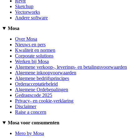
Revit
Sketchup
Vectorworks
Andere software
Mosa
Over Mosa
Nieuws en pers
Kwaliteit en normen
Corporate solutions
Werken bij Mosa
Algemene verkoop-, leverings- en betalingsvoorwaarden
Algemene inkoopvoorwaarden
Algemene bedrijfsprincipes
Orderacceptatiebeleid
Algemene Ordebepalingen
Gedragscode 2025
Privacy- en cookie-verklaring
Disclaimer
Raise a concern
Mosa voor consumenten
Mero by Mosa