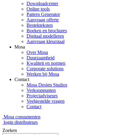
Downloadcenter
Online tools
Pattern Generator
Aanvraag offerte
Bestekteksten
Boeken en brochures
Digitaal modelleren
Aanvraag kleurstaal
Mosa
Over Mosa
Duurzaamheid
Kwaliteit en normen
Corporate solutions
Werken bij Mosa
Contact
Mosa Design Studios
Verkooppunten
Projectadviseurs
Veelgestelde vragen
Contact
Mosa consumenten
login distributeurs
Zoeken