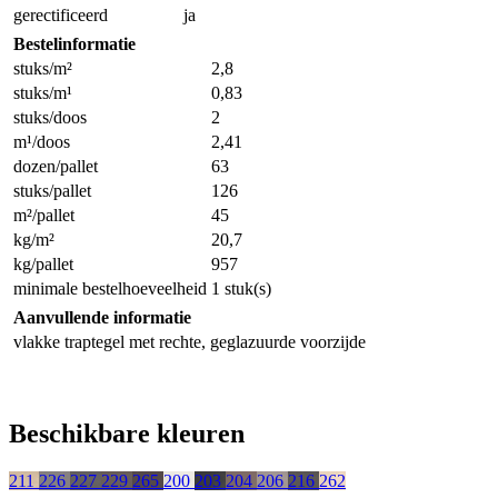
gerectificeerd
ja
Bestelinformatie
stuks/m²
2,8
stuks/m¹
0,83
stuks/doos
2
m¹/doos
2,41
dozen/pallet
63
stuks/pallet
126
m²/pallet
45
kg/m²
20,7
kg/pallet
957
minimale bestelhoeveelheid
1 stuk(s)
Aanvullende informatie
vlakke traptegel met rechte, geglazuurde voorzijde
Beschikbare kleuren
211
226
227
229
265
200
203
204
206
216
262