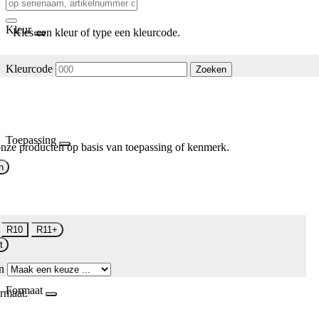
Kleur
Kies een kleur of type een kleurcode.
Kleurcode
Zoeken
Toepassing
nze producten op basis van toepassing of kenmerk.
n
R10
R11+
t
n
Formaat
rmaat.