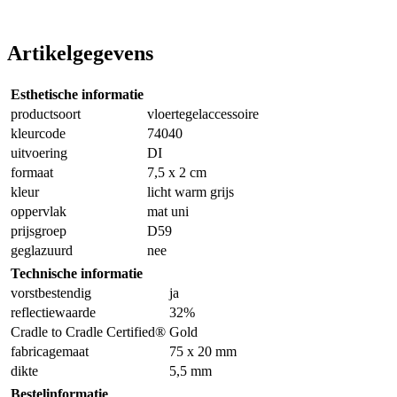
Artikelgegevens
Esthetische informatie
productsoort
vloertegelaccessoire
kleurcode
74040
uitvoering
DI
formaat
7,5 x 2 cm
kleur
licht warm grijs
oppervlak
mat uni
prijsgroep
D59
geglazuurd
nee
Technische informatie
vorstbestendig
ja
reflectiewaarde
32%
Cradle to Cradle Certified®
Gold
fabricagemaat
75 x 20 mm
dikte
5,5 mm
Bestelinformatie