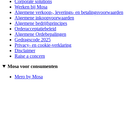
Corporate solutions
Werken bij Mosa
Algemene verkoop-, leverings- en betalingsvoorwaarden
Algemene inkoopvoorwaarden
Algemene bedrijfsprincipes
Orderacceptatiebeleid
Algemene Ordebepalingen
Gedragscode 2025
Privacy- en cookie-verklaring
Disclaimer
Raise a concern
Mosa voor consumenten
Mero by Mosa