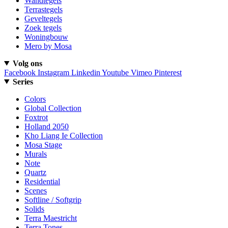
Wandtegels
Terrastegels
Geveltegels
Zoek tegels
Woningbouw
Mero by Mosa
Volg ons
Facebook
Instagram
Linkedin
Youtube
Vimeo
Pinterest
Series
Colors
Global Collection
Foxtrot
Holland 2050
Kho Liang Ie Collection
Mosa Stage
Murals
Note
Quartz
Residential
Scenes
Softline / Softgrip
Solids
Terra Maestricht
Terra Tones