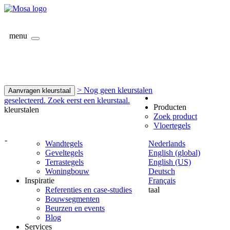
menu
> Nog geen kleurstalen
Aanvragen kleurstaal
geselecteerd. Zoek eerst een kleurstaal.
Producten
kleurstalen
Zoek product
Vloertegels
-
Wandtegels
Nederlands
Geveltegels
English (global)
Terrastegels
English (US)
Woningbouw
Deutsch
Inspiratie
Français
Referenties en case-studies
taal
Bouwsegmenten
Beurzen en events
Blog
Services