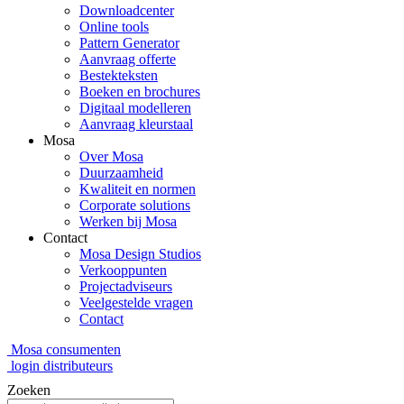
Downloadcenter
Online tools
Pattern Generator
Aanvraag offerte
Bestekteksten
Boeken en brochures
Digitaal modelleren
Aanvraag kleurstaal
Mosa
Over Mosa
Duurzaamheid
Kwaliteit en normen
Corporate solutions
Werken bij Mosa
Contact
Mosa Design Studios
Verkooppunten
Projectadviseurs
Veelgestelde vragen
Contact
Mosa consumenten
login distributeurs
Zoeken