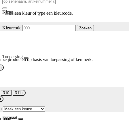
Kleur
Kies een kleur of type een kleurcode.
Kleurcode
Zoeken
Toepassing
nze producten op basis van toepassing of kenmerk.
n
R10
R11+
t
n
Formaat
rmaat.