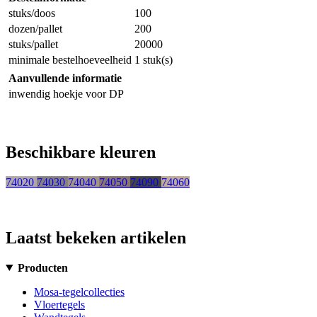
stuks/doos
100
dozen/pallet
200
stuks/pallet
20000
minimale bestelhoeveelheid
1 stuk(s)
Aanvullende informatie
inwendig hoekje voor DP
Beschikbare kleuren
74020
74030
74040
74050
74090
74060
Laatst bekeken artikelen
Producten
Mosa-tegelcollecties
Vloertegels