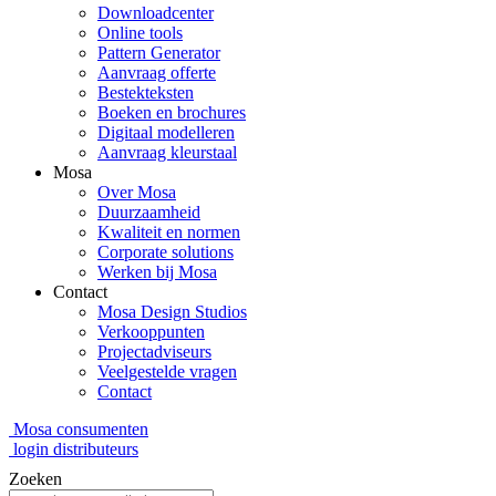
Downloadcenter
Online tools
Pattern Generator
Aanvraag offerte
Bestekteksten
Boeken en brochures
Digitaal modelleren
Aanvraag kleurstaal
Mosa
Over Mosa
Duurzaamheid
Kwaliteit en normen
Corporate solutions
Werken bij Mosa
Contact
Mosa Design Studios
Verkooppunten
Projectadviseurs
Veelgestelde vragen
Contact
Mosa consumenten
login distributeurs
Zoeken