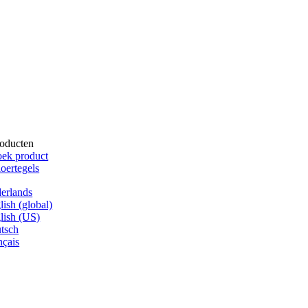
oducten
ek product
oertegels
erlands
lish (global)
lish (US)
tsch
nçais