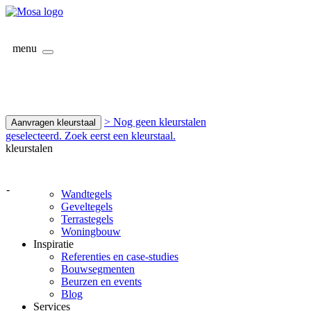
menu
> Nog geen kleurstalen
Aanvragen kleurstaal
geselecteerd. Zoek eerst een kleurstaal.
kleurstalen
-
Wandtegels
Geveltegels
Terrastegels
Woningbouw
Inspiratie
Referenties en case-studies
Bouwsegmenten
Beurzen en events
Blog
Services