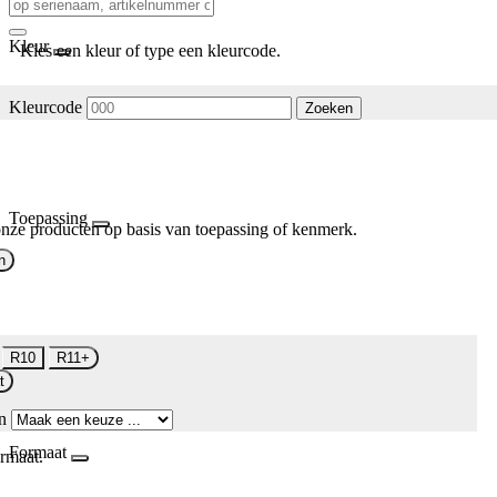
Kleur
Kies een kleur of type een kleurcode.
Kleurcode
Zoeken
Toepassing
nze producten op basis van toepassing of kenmerk.
n
R10
R11+
t
n
Formaat
rmaat.