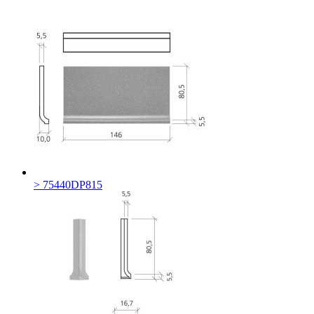
> 75440DP815