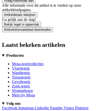
Vraag kleurstaal aan
Alle informatie over dit artikel is te vinden op onze
artikeldetailpagina.
Artikeldetails bekijken
Ga gelijk aan de slag!
Bekijk tegel in oppervlak
Artikelinformatieblad downloaden
Laatst bekeken artikelen
Producten
Mosa-tegelcollecties
Vloertegels
Wandtegels
Terrastegels
Geveltegels
Zoek tegels
Woningbouw
Mero by Mosa
Volg ons
Facebook
Instagram
Linkedin
Youtube
Vimeo
Pinterest