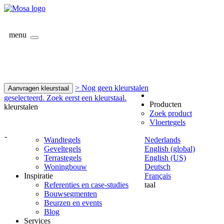
menu
> Nog geen kleurstalen
Aanvragen kleurstaal
geselecteerd. Zoek eerst een kleurstaal.
Producten
kleurstalen
Zoek product
Vloertegels
-
Wandtegels
Nederlands
Geveltegels
English (global)
Terrastegels
English (US)
Woningbouw
Deutsch
Inspiratie
Français
Referenties en case-studies
taal
Bouwsegmenten
Beurzen en events
Blog
Services