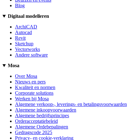
Blog
Digitaal modelleren
ArchiCAD
Autocad
Revit
Sketchup
Vectorworks
Andere software
Mosa
Over Mosa
Nieuws en pers
Kwaliteit en normen
Corporate solutions
Werken bij Mosa
Algemene verkoop-, leverings- en betalingsvoorwaarden
Algemene inkoopvoorwaarden
Algemene bedrijfsprincipes
Orderacceptatiebeleid
Algemene Ordebepalingen
Gedragscode 2025
Privacy- en cookie-verklaring