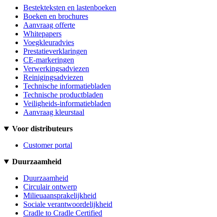
Bestekteksten en lastenboeken
Boeken en brochures
Aanvraag offerte
Whitepapers
Voegkleuradvies
Prestatieverklaringen
CE-markeringen
Verwerkingsadviezen
Reinigingsadviezen
Technische informatiebladen
Technische productbladen
Veiligheids-informatiebladen
Aanvraag kleurstaal
Voor distributeurs
Customer portal
Duurzaamheid
Duurzaamheid
Circulair ontwerp
Milieuaansprakelijkheid
Sociale verantwoordelijkheid
Cradle to Cradle Certified