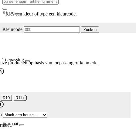
Kleur
Kies een kleur of type een kleurcode.
Kleurcode
Zoeken
Toepassing
nze producten op basis van toepassing of kenmerk.
n
R10
R11+
t
n
Formaat
rmaat.