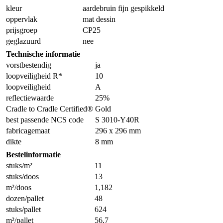
kleur
aardebruin fijn gespikkeld
oppervlak
mat dessin
prijsgroep
CP25
geglazuurd
nee
Technische informatie
vorstbestendig
ja
loopveiligheid R*
10
loopveiligheid
A
reflectiewaarde
25%
Cradle to Cradle Certified®
Gold
best passende NCS code
S 3010-Y40R
fabricagemaat
296 x 296 mm
dikte
8 mm
Bestelinformatie
stuks/m²
11
stuks/doos
13
m²/doos
1,182
dozen/pallet
48
stuks/pallet
624
m²/pallet
56,7