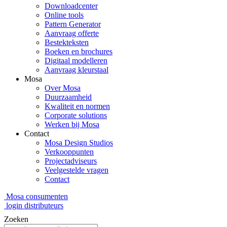
Downloadcenter
Online tools
Pattern Generator
Aanvraag offerte
Bestekteksten
Boeken en brochures
Digitaal modelleren
Aanvraag kleurstaal
Mosa
Over Mosa
Duurzaamheid
Kwaliteit en normen
Corporate solutions
Werken bij Mosa
Contact
Mosa Design Studios
Verkooppunten
Projectadviseurs
Veelgestelde vragen
Contact
Mosa consumenten
login distributeurs
Zoeken