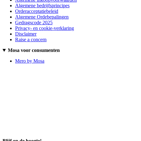
Algemene bedrijfsprincipes
Orderacceptatiebeleid
Algemene Ordebepalingen
Gedragscode 2025
Privacy- en cookie-verklaring
Disclaimer
Raise a concern
Mosa voor consumenten
Mero by Mosa
Blijf op de hoogte!