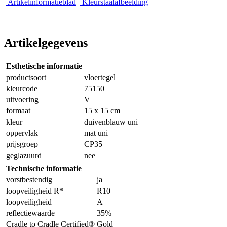
Artikelinformatieblad
Kleurstaalafbeelding
Artikelgegevens
Esthetische informatie
productsoort
vloertegel
kleurcode
75150
uitvoering
V
formaat
15 x 15 cm
kleur
duivenblauw uni
oppervlak
mat uni
prijsgroep
CP35
geglazuurd
nee
Technische informatie
vorstbestendig
ja
loopveiligheid R*
R10
loopveiligheid
A
reflectiewaarde
35%
Cradle to Cradle Certified®
Gold