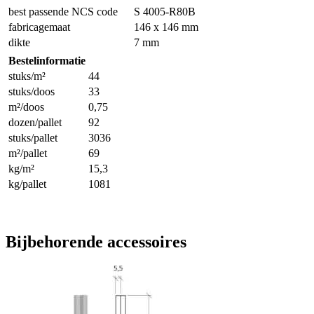
best passende NCS code
S 4005-R80B
fabricagemaat
146 x 146 mm
dikte
7 mm
Bestelinformatie
stuks/m²
44
stuks/doos
33
m²/doos
0,75
dozen/pallet
92
stuks/pallet
3036
m²/pallet
69
kg/m²
15,3
kg/pallet
1081
Bijbehorende accessoires