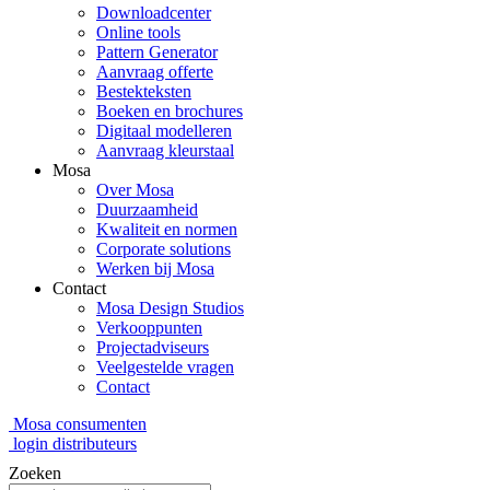
Downloadcenter
Online tools
Pattern Generator
Aanvraag offerte
Bestekteksten
Boeken en brochures
Digitaal modelleren
Aanvraag kleurstaal
Mosa
Over Mosa
Duurzaamheid
Kwaliteit en normen
Corporate solutions
Werken bij Mosa
Contact
Mosa Design Studios
Verkooppunten
Projectadviseurs
Veelgestelde vragen
Contact
Mosa consumenten
login distributeurs
Zoeken