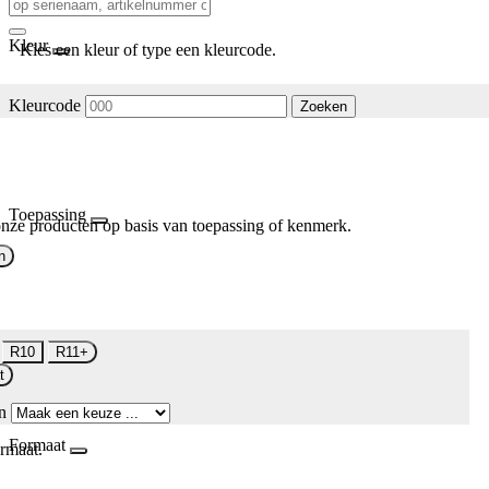
Kleur
Kies een kleur of type een kleurcode.
Kleurcode
Zoeken
Toepassing
nze producten op basis van toepassing of kenmerk.
n
R10
R11+
t
n
Formaat
rmaat.