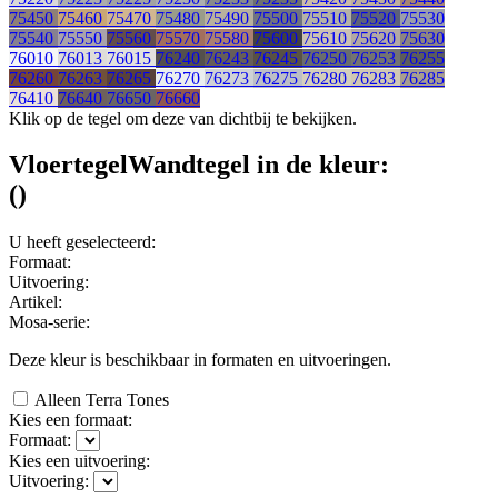
75450
75460
75470
75480
75490
75500
75510
75520
75530
75540
75550
75560
75570
75580
75600
75610
75620
75630
76010
76013
76015
76240
76243
76245
76250
76253
76255
76260
76263
76265
76270
76273
76275
76280
76283
76285
76410
76640
76650
76660
Klik op de tegel om deze van dichtbij te bekijken.
Vloertegel
Wandtegel
in de kleur:
(
)
U heeft geselecteerd:
Formaat:
Uitvoering:
Artikel:
Mosa-serie:
Deze kleur is beschikbaar in
formaten en
uitvoeringen.
Alleen Terra Tones
Kies een formaat:
Formaat:
Kies een uitvoering:
Uitvoering: