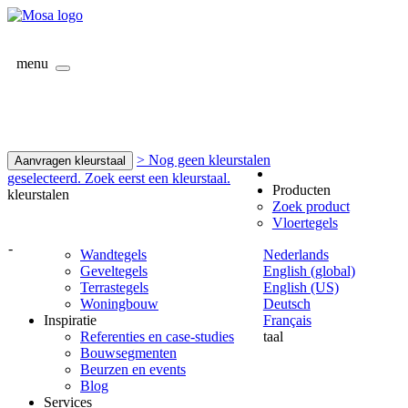
menu
> Nog geen kleurstalen
Aanvragen kleurstaal
geselecteerd. Zoek eerst een kleurstaal.
Producten
kleurstalen
Zoek product
Vloertegels
-
Wandtegels
Nederlands
Geveltegels
English (global)
Terrastegels
English (US)
Woningbouw
Deutsch
Inspiratie
Français
Referenties en case-studies
taal
Bouwsegmenten
Beurzen en events
Blog
Services