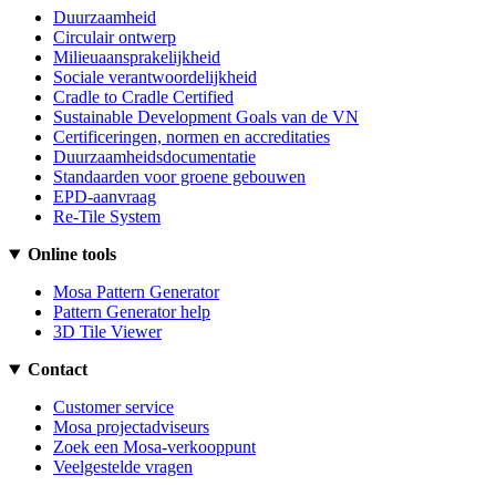
Duurzaamheid
Circulair ontwerp
Milieuaansprakelijkheid
Sociale verantwoordelijkheid
Cradle to Cradle Certified
Sustainable Development Goals van de VN
Certificeringen, normen en accreditaties
Duurzaamheidsdocumentatie
Standaarden voor groene gebouwen
EPD-aanvraag
Re-Tile System
Online tools
Mosa Pattern Generator
Pattern Generator help
3D Tile Viewer
Contact
Customer service
Mosa projectadviseurs
Zoek een Mosa-verkooppunt
Veelgestelde vragen