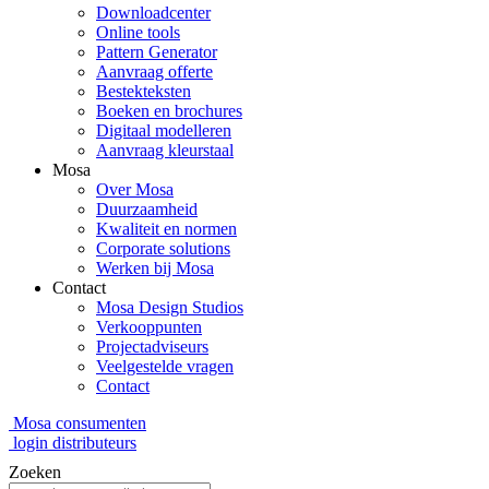
Downloadcenter
Online tools
Pattern Generator
Aanvraag offerte
Bestekteksten
Boeken en brochures
Digitaal modelleren
Aanvraag kleurstaal
Mosa
Over Mosa
Duurzaamheid
Kwaliteit en normen
Corporate solutions
Werken bij Mosa
Contact
Mosa Design Studios
Verkooppunten
Projectadviseurs
Veelgestelde vragen
Contact
Mosa consumenten
login distributeurs
Zoeken