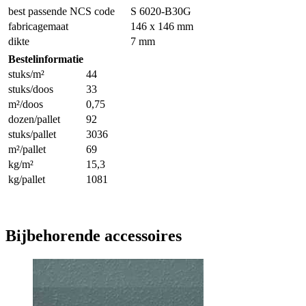
best passende NCS code
S 6020-B30G
fabricagemaat
146 x 146 mm
dikte
7 mm
Bestelinformatie
stuks/m²
44
stuks/doos
33
m²/doos
0,75
dozen/pallet
92
stuks/pallet
3036
m²/pallet
69
kg/m²
15,3
kg/pallet
1081
Bijbehorende accessoires