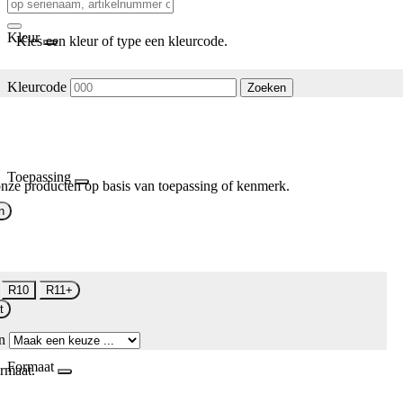
Kleur
Kies een kleur of type een kleurcode.
Kleurcode
Zoeken
Toepassing
nze producten op basis van toepassing of kenmerk.
n
R10
R11+
t
n
Formaat
rmaat.