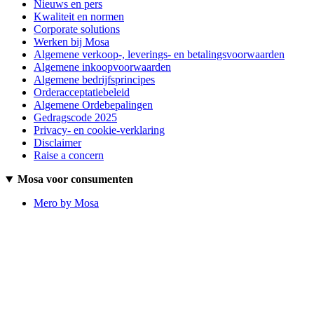
Nieuws en pers
Kwaliteit en normen
Corporate solutions
Werken bij Mosa
Algemene verkoop-, leverings- en betalingsvoorwaarden
Algemene inkoopvoorwaarden
Algemene bedrijfsprincipes
Orderacceptatiebeleid
Algemene Ordebepalingen
Gedragscode 2025
Privacy- en cookie-verklaring
Disclaimer
Raise a concern
Mosa voor consumenten
Mero by Mosa