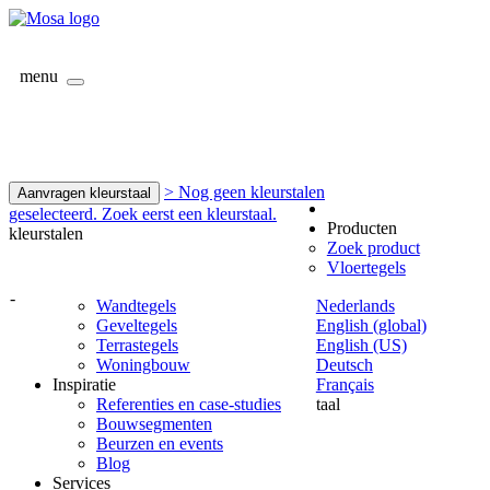
menu
> Nog geen kleurstalen
Aanvragen kleurstaal
geselecteerd. Zoek eerst een kleurstaal.
Producten
kleurstalen
Zoek product
Vloertegels
-
Wandtegels
Nederlands
Geveltegels
English (global)
Terrastegels
English (US)
Woningbouw
Deutsch
Inspiratie
Français
Referenties en case-studies
taal
Bouwsegmenten
Beurzen en events
Blog
Services