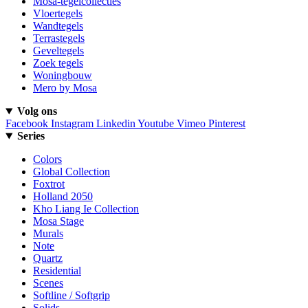
Mosa-tegelcollecties
Vloertegels
Wandtegels
Terrastegels
Geveltegels
Zoek tegels
Woningbouw
Mero by Mosa
Volg ons
Facebook
Instagram
Linkedin
Youtube
Vimeo
Pinterest
Series
Colors
Global Collection
Foxtrot
Holland 2050
Kho Liang Ie Collection
Mosa Stage
Murals
Note
Quartz
Residential
Scenes
Softline / Softgrip
Solids