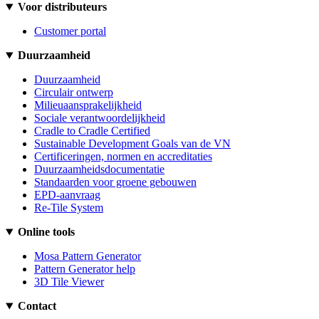
Voor distributeurs
Customer portal
Duurzaamheid
Duurzaamheid
Circulair ontwerp
Milieuaansprakelijkheid
Sociale verantwoordelijkheid
Cradle to Cradle Certified
Sustainable Development Goals van de VN
Certificeringen, normen en accreditaties
Duurzaamheidsdocumentatie
Standaarden voor groene gebouwen
EPD-aanvraag
Re-Tile System
Online tools
Mosa Pattern Generator
Pattern Generator help
3D Tile Viewer
Contact