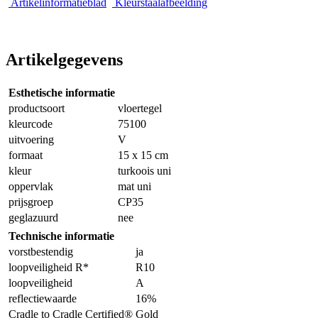
Artikelinformatieblad
Kleurstaalafbeelding
Artikelgegevens
Esthetische informatie
productsoort
vloertegel
kleurcode
75100
uitvoering
V
formaat
15 x 15 cm
kleur
turkoois uni
oppervlak
mat uni
prijsgroep
CP35
geglazuurd
nee
Technische informatie
vorstbestendig
ja
loopveiligheid R*
R10
loopveiligheid
A
reflectiewaarde
16%
Cradle to Cradle Certified®
Gold