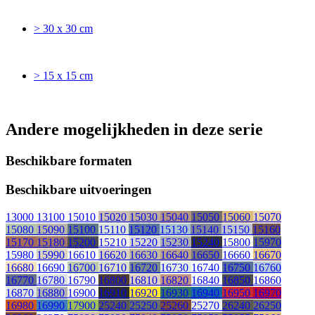
> 30 x 30 cm
> 15 x 15 cm
Andere mogelijkheden in deze serie
Beschikbare formaten
Beschikbare uitvoeringen
13000
13100
15010
15020
15030
15040
15050
15060
15070
15080
15090
15100
15110
15120
15130
15140
15150
15160
15170
15180
15200
15210
15220
15230
15240
15800
15970
15980
15990
16610
16620
16630
16640
16650
16660
16670
16680
16690
16700
16710
16720
16730
16740
16750
16760
16770
16780
16790
16800
16810
16820
16840
16850
16860
16870
16880
16900
16910
16920
16930
16940
16950
16970
16980
16990
17900
25240
25250
25260
25270
26240
26250