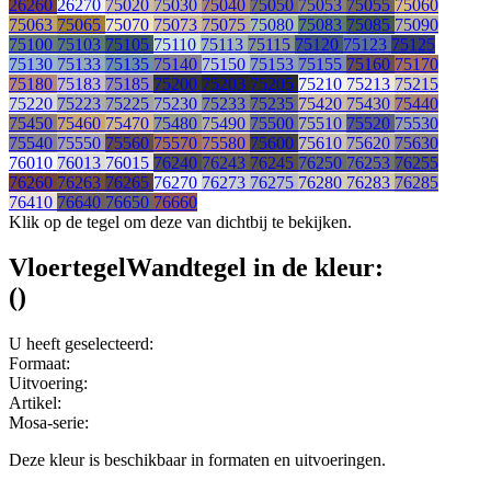
26260
26270
75020
75030
75040
75050
75053
75055
75060
75063
75065
75070
75073
75075
75080
75083
75085
75090
75100
75103
75105
75110
75113
75115
75120
75123
75125
75130
75133
75135
75140
75150
75153
75155
75160
75170
75180
75183
75185
75200
75203
75205
75210
75213
75215
75220
75223
75225
75230
75233
75235
75420
75430
75440
75450
75460
75470
75480
75490
75500
75510
75520
75530
75540
75550
75560
75570
75580
75600
75610
75620
75630
76010
76013
76015
76240
76243
76245
76250
76253
76255
76260
76263
76265
76270
76273
76275
76280
76283
76285
76410
76640
76650
76660
Klik op de tegel om deze van dichtbij te bekijken.
Vloertegel
Wandtegel
in de kleur:
(
)
U heeft geselecteerd:
Formaat:
Uitvoering:
Artikel:
Mosa-serie:
Deze kleur is beschikbaar in
formaten en
uitvoeringen.