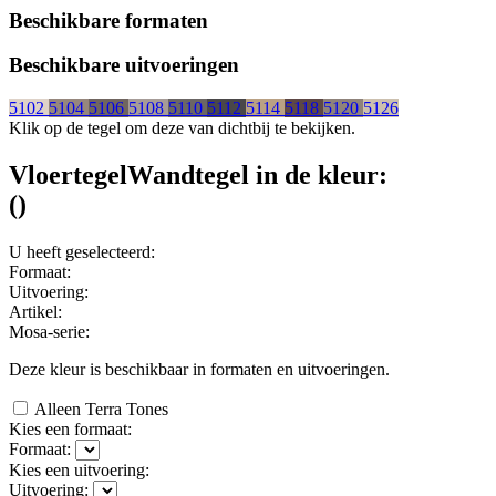
Beschikbare formaten
Beschikbare uitvoeringen
5102
5104
5106
5108
5110
5112
5114
5118
5120
5126
Klik op de tegel om deze van dichtbij te bekijken.
Vloertegel
Wandtegel
in de kleur:
(
)
U heeft geselecteerd:
Formaat:
Uitvoering:
Artikel:
Mosa-serie:
Deze kleur is beschikbaar in
formaten en
uitvoeringen.
Alleen Terra Tones
Kies een formaat:
Formaat:
Kies een uitvoering:
Uitvoering: