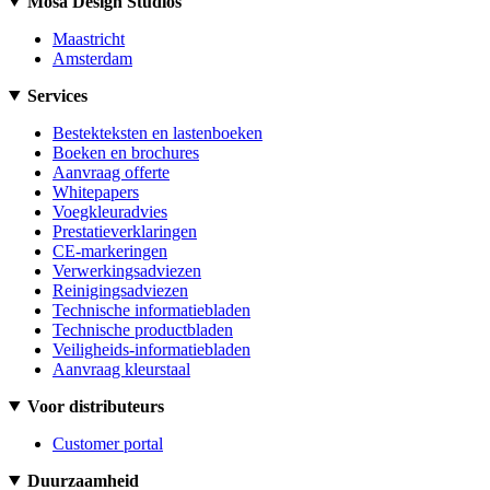
Mosa Design Studios
Maastricht
Amsterdam
Services
Bestekteksten en lastenboeken
Boeken en brochures
Aanvraag offerte
Whitepapers
Voegkleuradvies
Prestatieverklaringen
CE-markeringen
Verwerkingsadviezen
Reinigingsadviezen
Technische informatiebladen
Technische productbladen
Veiligheids-informatiebladen
Aanvraag kleurstaal
Voor distributeurs
Customer portal
Duurzaamheid