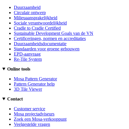
Duurzaamheid
Circulair ontwerp
Milieuaansprakelijkheid
Sociale verantwoordelijkheid
Cradle to Cradle Certified
Sustainable Development Goals van de VN
Certificeringen, normen en accreditaties
Duurzaamheidsdocumentatie
Standaarden voor groene gebouwen
EPD-aanvraag
Re-Tile System
Online tools
Mosa Pattern Generator
Pattern Generator help
3D Tile Viewer
Contact
Customer service
Mosa projectadviseurs
Zoek een Mosa-verkooppunt
Veelgestelde vragen