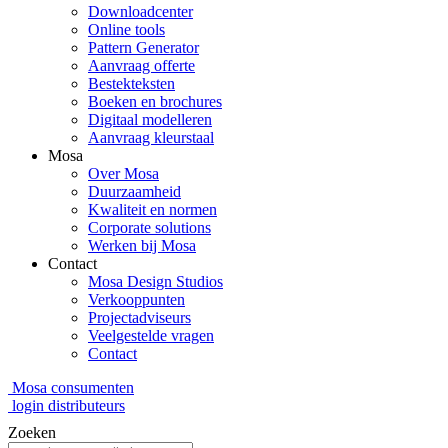
Downloadcenter
Online tools
Pattern Generator
Aanvraag offerte
Bestekteksten
Boeken en brochures
Digitaal modelleren
Aanvraag kleurstaal
Mosa
Over Mosa
Duurzaamheid
Kwaliteit en normen
Corporate solutions
Werken bij Mosa
Contact
Mosa Design Studios
Verkooppunten
Projectadviseurs
Veelgestelde vragen
Contact
Mosa consumenten
login distributeurs
Zoeken