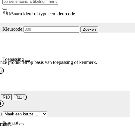
Kleur
Kies een kleur of type een kleurcode.
Kleurcode
Zoeken
Toepassing
nze producten op basis van toepassing of kenmerk.
n
R10
R11+
t
n
Formaat
rmaat.