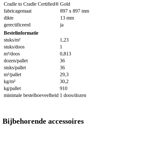
Cradle to Cradle Certified®
Gold
fabricagemaat
897 x 897 mm
dikte
13 mm
gerectificeerd
ja
Bestelinformatie
stuks/m²
1,23
stuks/doos
1
m²/doos
0,813
dozen/pallet
36
stuks/pallet
36
m²/pallet
29,3
kg/m²
30,2
kg/pallet
910
minimale bestelhoeveelheid
1 doos/dozen
Bijbehorende accessoires