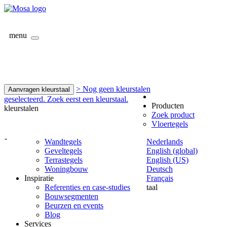
menu
> Nog geen kleurstalen
Aanvragen kleurstaal
geselecteerd. Zoek eerst een kleurstaal.
Producten
kleurstalen
Zoek product
Vloertegels
-
Wandtegels
Nederlands
Geveltegels
English (global)
Terrastegels
English (US)
Woningbouw
Deutsch
Inspiratie
Français
Referenties en case-studies
taal
Bouwsegmenten
Beurzen en events
Blog
Services