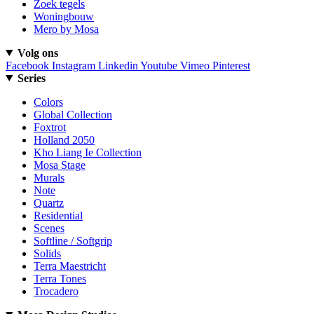
Zoek tegels
Woningbouw
Mero by Mosa
Volg ons
Facebook
Instagram
Linkedin
Youtube
Vimeo
Pinterest
Series
Colors
Global Collection
Foxtrot
Holland 2050
Kho Liang Ie Collection
Mosa Stage
Murals
Note
Quartz
Residential
Scenes
Softline / Softgrip
Solids
Terra Maestricht
Terra Tones
Trocadero