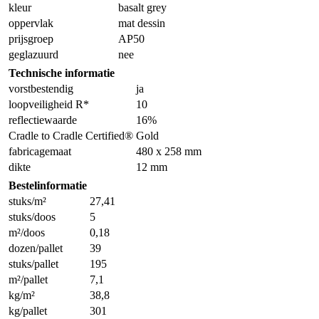
kleur
basalt grey
oppervlak
mat dessin
prijsgroep
AP50
geglazuurd
nee
Technische informatie
vorstbestendig
ja
loopveiligheid R*
10
reflectiewaarde
16%
Cradle to Cradle Certified®
Gold
fabricagemaat
480 x 258 mm
dikte
12 mm
Bestelinformatie
stuks/m²
27,41
stuks/doos
5
m²/doos
0,18
dozen/pallet
39
stuks/pallet
195
m²/pallet
7,1
kg/m²
38,8
kg/pallet
301