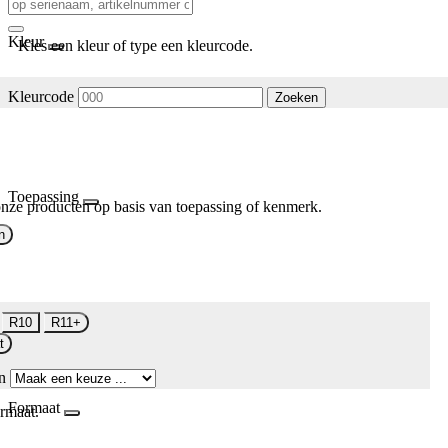
Kleur
Kies een kleur of type een kleurcode.
Kleurcode
Zoeken
Toepassing
nze producten op basis van toepassing of kenmerk.
n
R10
R11+
t
n
Formaat
rmaat.