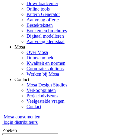
Downloadcenter
Online tools
Pattern Generator
Aanvraag offerte
Bestekteksten
Boeken en brochures
Digitaal modelleren
Aanvraag kleurstaal
Mosa
Over Mosa
Duurzaamheid
Kwaliteit en normen
Corporate solutions
Werken bij Mosa
Contact
Mosa Design Studios
Verkooppunten
Projectadviseurs
Veelgestelde vragen
Contact
Mosa consumenten
login distributeurs
Zoeken