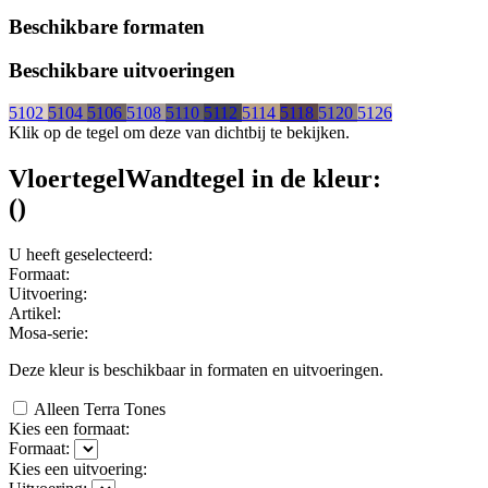
Beschikbare formaten
Beschikbare uitvoeringen
5102
5104
5106
5108
5110
5112
5114
5118
5120
5126
Klik op de tegel om deze van dichtbij te bekijken.
Vloertegel
Wandtegel
in de kleur:
(
)
U heeft geselecteerd:
Formaat:
Uitvoering:
Artikel:
Mosa-serie:
Deze kleur is beschikbaar in
formaten en
uitvoeringen.
Alleen Terra Tones
Kies een formaat:
Formaat:
Kies een uitvoering: