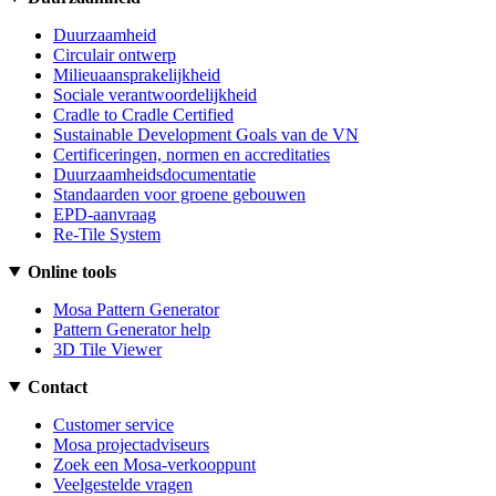
Duurzaamheid
Circulair ontwerp
Milieuaansprakelijkheid
Sociale verantwoordelijkheid
Cradle to Cradle Certified
Sustainable Development Goals van de VN
Certificeringen, normen en accreditaties
Duurzaamheidsdocumentatie
Standaarden voor groene gebouwen
EPD-aanvraag
Re-Tile System
Online tools
Mosa Pattern Generator
Pattern Generator help
3D Tile Viewer
Contact
Customer service
Mosa projectadviseurs
Zoek een Mosa-verkooppunt
Veelgestelde vragen