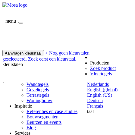
menu
> Nog geen kleurstalen
Aanvragen kleurstaal
geselecteerd. Zoek eerst een kleurstaal.
Producten
kleurstalen
Zoek product
Vloertegels
-
Wandtegels
Nederlands
Geveltegels
English (global)
Terrastegels
English (US)
Woningbouw
Deutsch
Inspiratie
Français
Referenties en case-studies
taal
Bouwsegmenten
Beurzen en events
Blog
Services