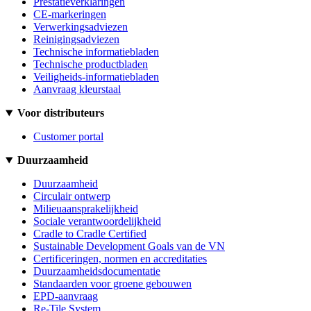
Prestatieverklaringen
CE-markeringen
Verwerkingsadviezen
Reinigingsadviezen
Technische informatiebladen
Technische productbladen
Veiligheids-informatiebladen
Aanvraag kleurstaal
Voor distributeurs
Customer portal
Duurzaamheid
Duurzaamheid
Circulair ontwerp
Milieuaansprakelijkheid
Sociale verantwoordelijkheid
Cradle to Cradle Certified
Sustainable Development Goals van de VN
Certificeringen, normen en accreditaties
Duurzaamheidsdocumentatie
Standaarden voor groene gebouwen
EPD-aanvraag
Re-Tile System