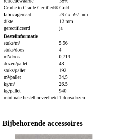
reflectiewaarde
38%
Cradle to Cradle Certified®
Gold
fabricagemaat
297 x 597 mm
dikte
12 mm
gerectificeerd
ja
Bestelinformatie
stuks/m²
5,56
stuks/doos
4
m²/doos
0,719
dozen/pallet
48
stuks/pallet
192
m²/pallet
34,5
kg/m²
26,5
kg/pallet
940
minimale bestelhoeveelheid
1 doos/dozen
Bijbehorende accessoires