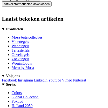
Artikelinformatieblad downloaden
Laatst bekeken artikelen
Producten
Mosa-tegelcollecties
Vloertegels
Wandtegels
Terrastegels
Geveltegels
Zoek tegels
Woningbouw
Mero by Mosa
Volg ons
Facebook
Instagram
Linkedin
Youtube
Vimeo
Pinterest
Series
Colors
Global Collection
Foxtrot
Holland 2050