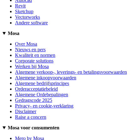
Autocad
Revit
Sketchup
Vectorworks
Andere software
Mosa
Over Mosa
Nieuws en pers
Kwaliteit en normen
Corporate solutions
Werken bij Mosa
Algemene verkoop-, leverings- en betalingsvoorwaarden
Algemene inkoopvoorwaarden
Algemene bedrijfsprincipes
Orderacceptatiebeleid
Algemene Ordebepalingen
Gedragscode 2025
Privacy- en cookie-verklaring
Disclaimer
Raise a concern
Mosa voor consumenten
Mero by Mosa