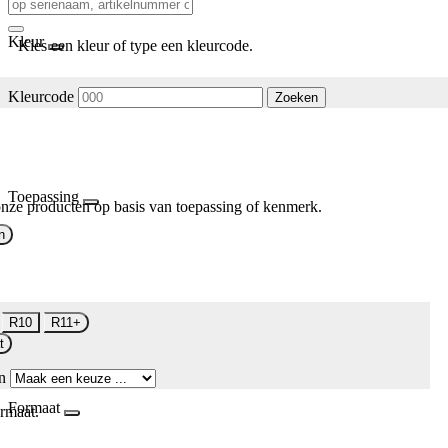
Kleur
Kies een kleur of type een kleurcode.
Kleurcode
Zoeken
Toepassing
nze producten op basis van toepassing of kenmerk.
n
R10
R11+
t
n
Formaat
rmaat.