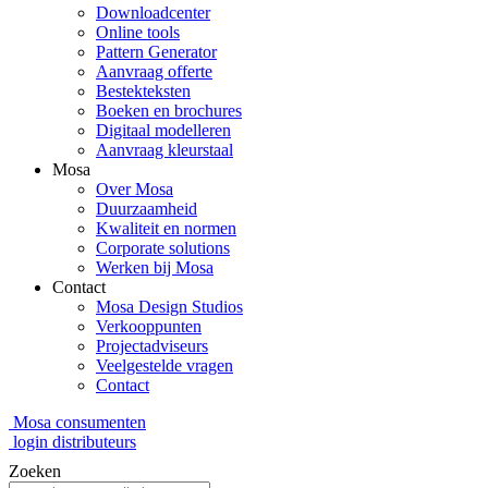
Downloadcenter
Online tools
Pattern Generator
Aanvraag offerte
Bestekteksten
Boeken en brochures
Digitaal modelleren
Aanvraag kleurstaal
Mosa
Over Mosa
Duurzaamheid
Kwaliteit en normen
Corporate solutions
Werken bij Mosa
Contact
Mosa Design Studios
Verkooppunten
Projectadviseurs
Veelgestelde vragen
Contact
Mosa consumenten
login distributeurs
Zoeken