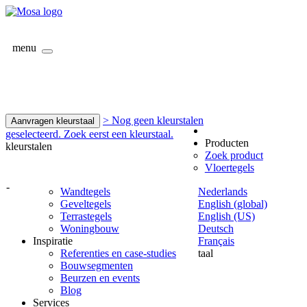
menu
> Nog geen kleurstalen
Aanvragen kleurstaal
geselecteerd. Zoek eerst een kleurstaal.
Producten
kleurstalen
Zoek product
Vloertegels
-
Wandtegels
Nederlands
Geveltegels
English (global)
Terrastegels
English (US)
Woningbouw
Deutsch
Inspiratie
Français
Referenties en case-studies
taal
Bouwsegmenten
Beurzen en events
Blog
Services