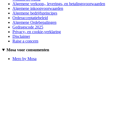
Algemene verkoop-, leverings- en betalingsvoorwaarden
Algemene inkoopvoorwaarden
Algemene bedrijfsprincipes
Orderacceptatiebeleid
Algemene Ordebepalingen
Gedragscode 2025
Privacy- en cookie-verklaring
Disclaimer
Raise a concern
Mosa voor consumenten
Mero by Mosa