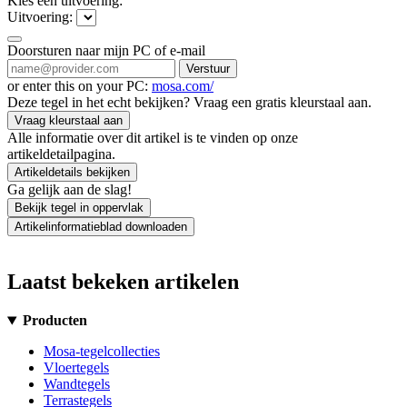
Kies een uitvoering:
Uitvoering:
Doorsturen naar mijn PC of e-mail
Verstuur
or enter this on your PC:
mosa.com/
Deze tegel in het echt bekijken? Vraag een gratis kleurstaal aan.
Vraag kleurstaal aan
Alle informatie over dit artikel is te vinden op onze
artikeldetailpagina.
Artikeldetails bekijken
Ga gelijk aan de slag!
Bekijk tegel in oppervlak
Artikelinformatieblad downloaden
Laatst bekeken artikelen
Producten
Mosa-tegelcollecties
Vloertegels
Wandtegels
Terrastegels