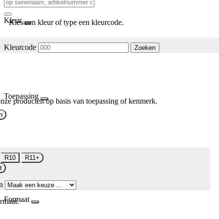
Kleur
Kies een kleur of type een kleurcode.
Kleurcode
Zoeken
Toepassing
nze producten op basis van toepassing of kenmerk.
n
R10
R11+
t
n
Formaat
rmaat.