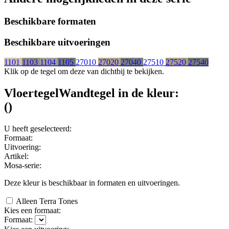
Beschikbare formaten
Beschikbare uitvoeringen
1101
1103
1104
1105
27010
27020
27040
27510
27520
27540
Klik op de tegel om deze van dichtbij te bekijken.
Vloertegel
Wandtegel
in de kleur:
(
)
U heeft geselecteerd:
Formaat:
Uitvoering:
Artikel:
Mosa-serie:
Deze kleur is beschikbaar in
formaten en
uitvoeringen.
Alleen Terra Tones
Kies een formaat:
Formaat: