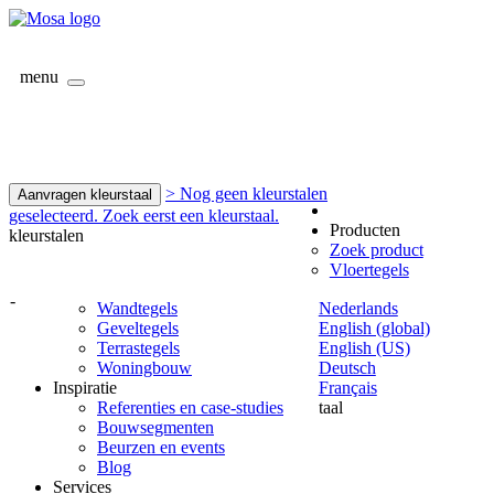
menu
> Nog geen kleurstalen
Aanvragen kleurstaal
geselecteerd. Zoek eerst een kleurstaal.
Producten
kleurstalen
Zoek product
Vloertegels
-
Wandtegels
Nederlands
Geveltegels
English (global)
Terrastegels
English (US)
Woningbouw
Deutsch
Inspiratie
Français
Referenties en case-studies
taal
Bouwsegmenten
Beurzen en events
Blog
Services