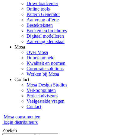
Downloadcenter
Online tools
Pattern Generator
Aanvraag offerte
Bestekteksten
Boeken en brochures
Digitaal modelleren
Aanvraag kleurstaal
Mosa
Over Mosa
Duurzaamheid
Kwaliteit en normen
Corporate solutions
Werken bij Mosa
Contact
Mosa Design Studios
Verkooppunten
Projectadviseurs
Veelgestelde vragen
Contact
Mosa consumenten
login distributeurs
Zoeken