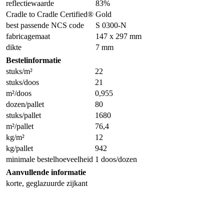
reflectiewaarde
83%
Cradle to Cradle Certified®
Gold
best passende NCS code
S 0300-N
fabricagemaat
147 x 297 mm
dikte
7 mm
Bestelinformatie
stuks/m²
22
stuks/doos
21
m²/doos
0,955
dozen/pallet
80
stuks/pallet
1680
m²/pallet
76,4
kg/m²
12
kg/pallet
942
minimale bestelhoeveelheid
1 doos/dozen
Aanvullende informatie
korte, geglazuurde zijkant