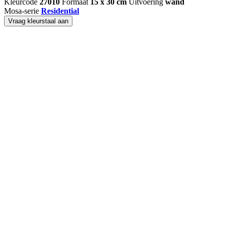
Kleurcode
27010
Formaat
15 x 30 cm
Uitvoering
wand
Mosa-serie
Residential
Vraag kleurstaal aan