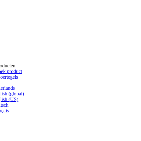
oducten
ek product
oertegels
erlands
lish (global)
lish (US)
tsch
nçais