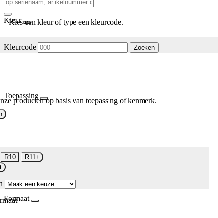
Kleur
Kies een kleur of type een kleurcode.
Kleurcode
Zoeken
Toepassing
nze producten op basis van toepassing of kenmerk.
n
R10
R11+
t
n
Formaat
rmaat.