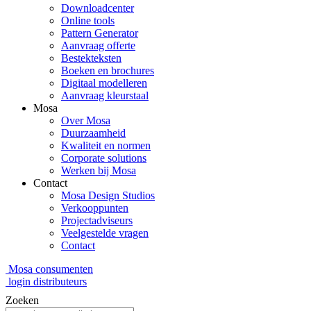
Downloadcenter
Online tools
Pattern Generator
Aanvraag offerte
Bestekteksten
Boeken en brochures
Digitaal modelleren
Aanvraag kleurstaal
Mosa
Over Mosa
Duurzaamheid
Kwaliteit en normen
Corporate solutions
Werken bij Mosa
Contact
Mosa Design Studios
Verkooppunten
Projectadviseurs
Veelgestelde vragen
Contact
Mosa consumenten
login distributeurs
Zoeken