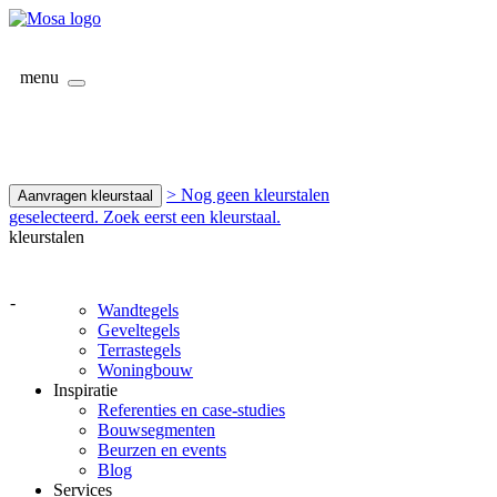
menu
> Nog geen kleurstalen
Aanvragen kleurstaal
geselecteerd. Zoek eerst een kleurstaal.
kleurstalen
-
Wandtegels
Geveltegels
Terrastegels
Woningbouw
Inspiratie
Referenties en case-studies
Bouwsegmenten
Beurzen en events
Blog
Services