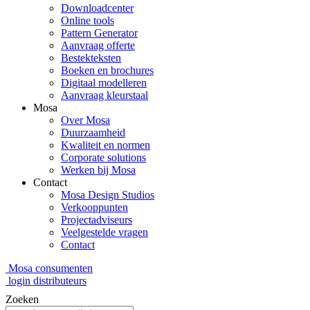
Downloadcenter
Online tools
Pattern Generator
Aanvraag offerte
Bestekteksten
Boeken en brochures
Digitaal modelleren
Aanvraag kleurstaal
Mosa
Over Mosa
Duurzaamheid
Kwaliteit en normen
Corporate solutions
Werken bij Mosa
Contact
Mosa Design Studios
Verkooppunten
Projectadviseurs
Veelgestelde vragen
Contact
Mosa consumenten
login distributeurs
Zoeken