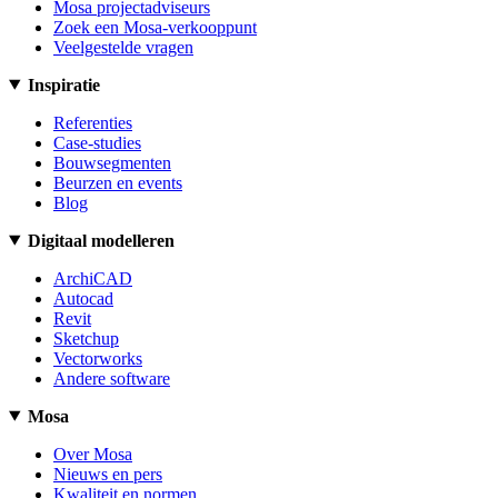
Mosa projectadviseurs
Zoek een Mosa-verkooppunt
Veelgestelde vragen
Inspiratie
Referenties
Case-studies
Bouwsegmenten
Beurzen en events
Blog
Digitaal modelleren
ArchiCAD
Autocad
Revit
Sketchup
Vectorworks
Andere software
Mosa
Over Mosa
Nieuws en pers
Kwaliteit en normen