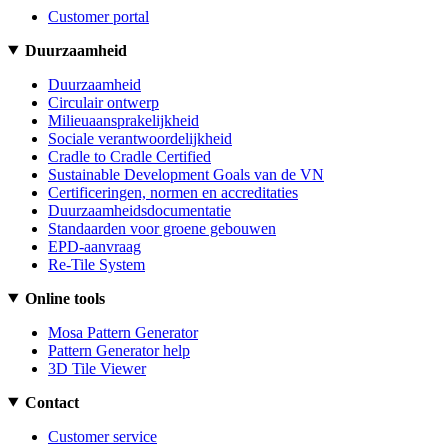
Customer portal
Duurzaamheid
Duurzaamheid
Circulair ontwerp
Milieuaansprakelijkheid
Sociale verantwoordelijkheid
Cradle to Cradle Certified
Sustainable Development Goals van de VN
Certificeringen, normen en accreditaties
Duurzaamheidsdocumentatie
Standaarden voor groene gebouwen
EPD-aanvraag
Re-Tile System
Online tools
Mosa Pattern Generator
Pattern Generator help
3D Tile Viewer
Contact
Customer service