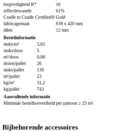
loopveiligheid R*
10
reflectiewaarde
61%
Cradle to Cradle Certified®
Gold
fabricagemaat
839 x 420 mm
dikte
12 mm
Bestelinformatie
stuks/m²
5,65
stuks/doos
5
m²/doos
0,88
dozen/pallet
26
stuks/pallet
130
m²/pallet
23
kg/m²
31,2
kg/pallet
743
Aanvullende informatie
Minimale bestelhoeveelheid per patroon ≥ 25 m².
Bijbehorende accessoires