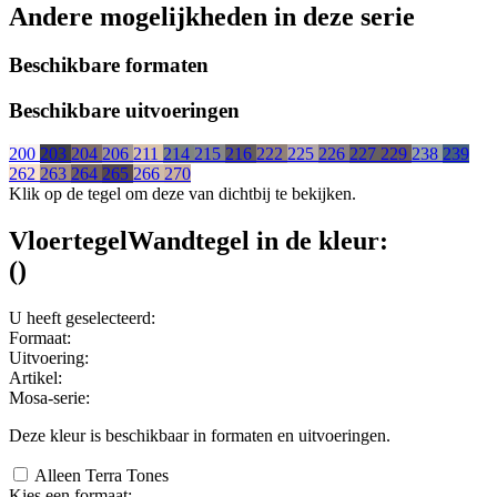
Andere mogelijkheden in deze serie
Beschikbare formaten
Beschikbare uitvoeringen
200
203
204
206
211
214
215
216
222
225
226
227
229
238
239
262
263
264
265
266
270
Klik op de tegel om deze van dichtbij te bekijken.
Vloertegel
Wandtegel
in de kleur:
(
)
U heeft geselecteerd:
Formaat:
Uitvoering:
Artikel:
Mosa-serie:
Deze kleur is beschikbaar in
formaten en
uitvoeringen.
Alleen Terra Tones
Kies een formaat: