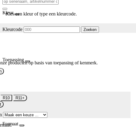
Kleur
Kies een kleur of type een kleurcode.
Kleurcode
Zoeken
Toepassing
nze producten op basis van toepassing of kenmerk.
n
R10
R11+
t
n
Formaat
rmaat.