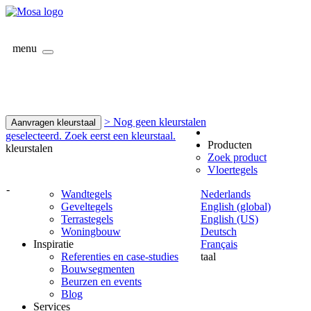
menu
> Nog geen kleurstalen
Aanvragen kleurstaal
geselecteerd. Zoek eerst een kleurstaal.
Producten
kleurstalen
Zoek product
Vloertegels
-
Wandtegels
Nederlands
Geveltegels
English (global)
Terrastegels
English (US)
Woningbouw
Deutsch
Inspiratie
Français
Referenties en case-studies
taal
Bouwsegmenten
Beurzen en events
Blog
Services