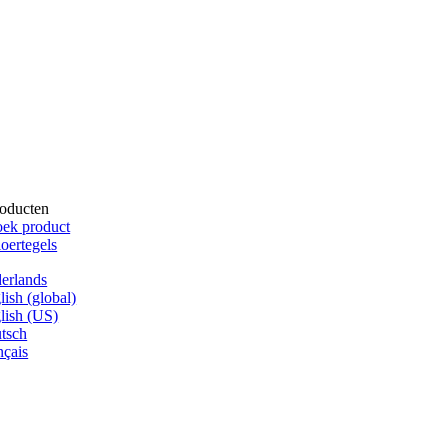
oducten
ek product
oertegels
erlands
lish (global)
lish (US)
tsch
nçais