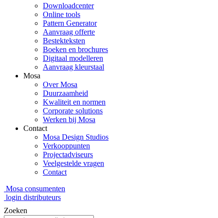
Downloadcenter
Online tools
Pattern Generator
Aanvraag offerte
Bestekteksten
Boeken en brochures
Digitaal modelleren
Aanvraag kleurstaal
Mosa
Over Mosa
Duurzaamheid
Kwaliteit en normen
Corporate solutions
Werken bij Mosa
Contact
Mosa Design Studios
Verkooppunten
Projectadviseurs
Veelgestelde vragen
Contact
Mosa consumenten
login distributeurs
Zoeken