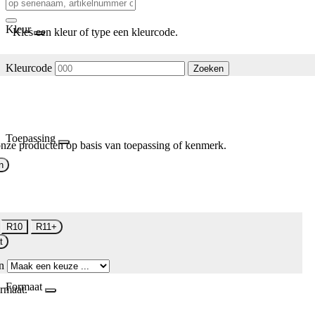
Kleur
Kies een kleur of type een kleurcode.
Kleurcode
Zoeken
Toepassing
nze producten op basis van toepassing of kenmerk.
n
R10
R11+
t
n
Formaat
rmaat.