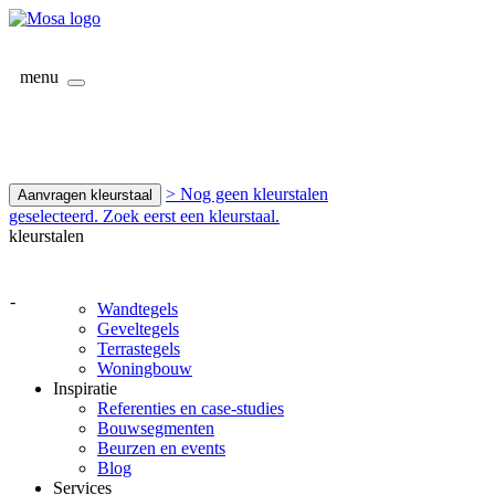
menu
> Nog geen kleurstalen
Aanvragen kleurstaal
geselecteerd. Zoek eerst een kleurstaal.
kleurstalen
-
Wandtegels
Geveltegels
Terrastegels
Woningbouw
Inspiratie
Referenties en case-studies
Bouwsegmenten
Beurzen en events
Blog
Services