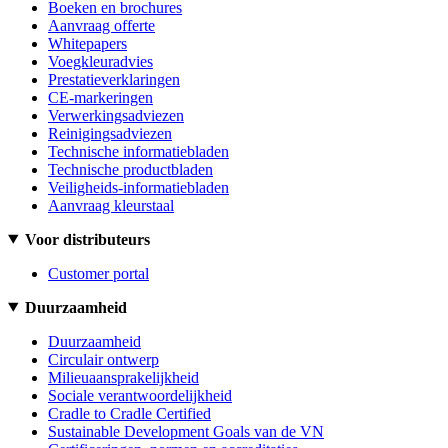
Boeken en brochures
Aanvraag offerte
Whitepapers
Voegkleuradvies
Prestatieverklaringen
CE-markeringen
Verwerkingsadviezen
Reinigingsadviezen
Technische informatiebladen
Technische productbladen
Veiligheids-informatiebladen
Aanvraag kleurstaal
Voor distributeurs
Customer portal
Duurzaamheid
Duurzaamheid
Circulair ontwerp
Milieuaansprakelijkheid
Sociale verantwoordelijkheid
Cradle to Cradle Certified
Sustainable Development Goals van de VN