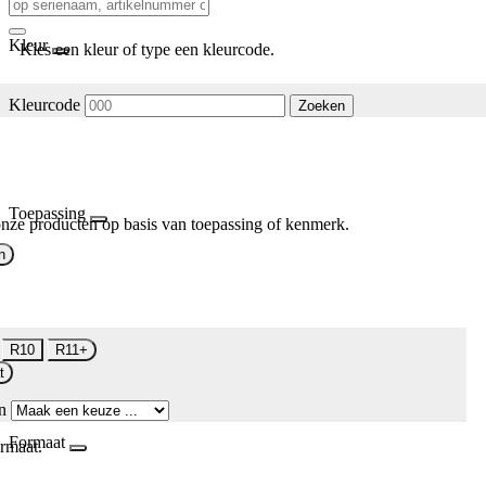
Kleur
Kies een kleur of type een kleurcode.
Kleurcode
Zoeken
Toepassing
nze producten op basis van toepassing of kenmerk.
n
R10
R11+
t
n
Formaat
rmaat.