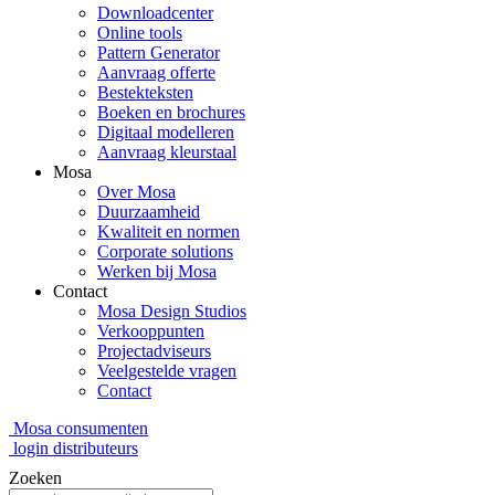
Downloadcenter
Online tools
Pattern Generator
Aanvraag offerte
Bestekteksten
Boeken en brochures
Digitaal modelleren
Aanvraag kleurstaal
Mosa
Over Mosa
Duurzaamheid
Kwaliteit en normen
Corporate solutions
Werken bij Mosa
Contact
Mosa Design Studios
Verkooppunten
Projectadviseurs
Veelgestelde vragen
Contact
Mosa consumenten
login distributeurs
Zoeken