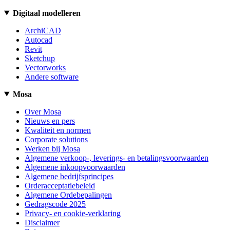
Digitaal modelleren
ArchiCAD
Autocad
Revit
Sketchup
Vectorworks
Andere software
Mosa
Over Mosa
Nieuws en pers
Kwaliteit en normen
Corporate solutions
Werken bij Mosa
Algemene verkoop-, leverings- en betalingsvoorwaarden
Algemene inkoopvoorwaarden
Algemene bedrijfsprincipes
Orderacceptatiebeleid
Algemene Ordebepalingen
Gedragscode 2025
Privacy- en cookie-verklaring
Disclaimer