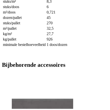
stuks/m²
8,3
stuks/doos
6
m²/doos
0,721
dozen/pallet
45
stuks/pallet
270
m²/pallet
32,5
kg/m²
27,7
kg/pallet
926
minimale bestelhoeveelheid
1 doos/dozen
Bijbehorende accessoires