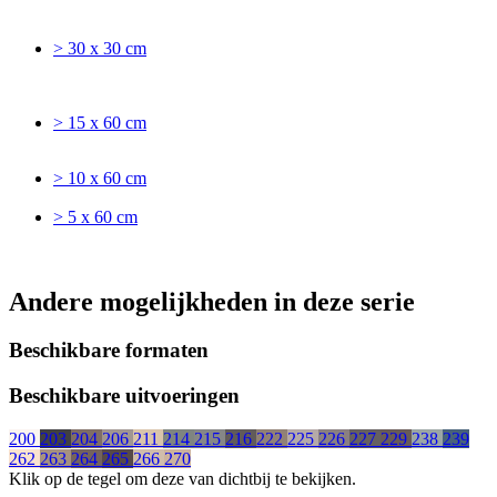
> 30 x 30 cm
> 15 x 60 cm
> 10 x 60 cm
> 5 x 60 cm
Andere mogelijkheden in deze serie
Beschikbare formaten
Beschikbare uitvoeringen
200
203
204
206
211
214
215
216
222
225
226
227
229
238
239
262
263
264
265
266
270
Klik op de tegel om deze van dichtbij te bekijken.