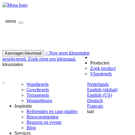
menu
> Nog geen kleurstalen
Aanvragen kleurstaal
geselecteerd. Zoek eerst een kleurstaal.
Producten
kleurstalen
Zoek product
Vloertegels
-
Wandtegels
Nederlands
Geveltegels
English (global)
Terrastegels
English (US)
Woningbouw
Deutsch
Inspiratie
Français
Referenties en case-studies
taal
Bouwsegmenten
Beurzen en events
Blog
Services