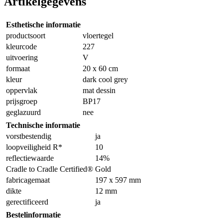
Artikelgegevens
Esthetische informatie
productsoort
vloertegel
kleurcode
227
uitvoering
V
formaat
20 x 60 cm
kleur
dark cool grey
oppervlak
mat dessin
prijsgroep
BP17
geglazuurd
nee
Technische informatie
vorstbestendig
ja
loopveiligheid R*
10
reflectiewaarde
14%
Cradle to Cradle Certified®
Gold
fabricagemaat
197 x 597 mm
dikte
12 mm
gerectificeerd
ja
Bestelinformatie