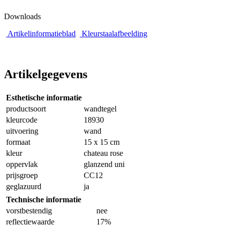
Downloads
Artikelinformatieblad
Kleurstaalafbeelding
Artikelgegevens
Esthetische informatie
productsoort
wandtegel
kleurcode
18930
uitvoering
wand
formaat
15 x 15 cm
kleur
chateau rose
oppervlak
glanzend uni
prijsgroep
CC12
geglazuurd
ja
Technische informatie
vorstbestendig
nee
reflectiewaarde
17%