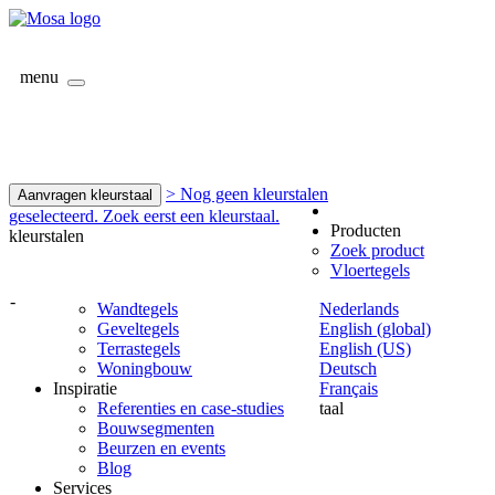
menu
> Nog geen kleurstalen
Aanvragen kleurstaal
geselecteerd. Zoek eerst een kleurstaal.
Producten
kleurstalen
Zoek product
Vloertegels
-
Wandtegels
Nederlands
Geveltegels
English (global)
Terrastegels
English (US)
Woningbouw
Deutsch
Inspiratie
Français
Referenties en case-studies
taal
Bouwsegmenten
Beurzen en events
Blog
Services