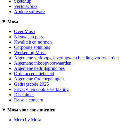
Sketchup
Vectorworks
Andere software
Mosa
Over Mosa
Nieuws en pers
Kwaliteit en normen
Corporate solutions
Werken bij Mosa
Algemene verkoop-, leverings- en betalingsvoorwaarden
Algemene inkoopvoorwaarden
Algemene bedrijfsprincipes
Orderacceptatiebeleid
Algemene Ordebepalingen
Gedragscode 2025
Privacy- en cookie-verklaring
Disclaimer
Raise a concern
Mosa voor consumenten
Mero by Mosa