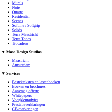
Murals
Note
Quartz
Residential
Scenes
Softline / Softgrip
Solids
Terra Maestricht
Terra Tones
Trocadero
Mosa Design Studios
Maastricht
Amsterdam
Services
Bestekteksten en lastenboeken
Boeken en brochures
Aanvraag offerte
Whitepapers
Voegkleuradvies
Prestatieverklaringen
CE-markeringen