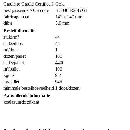
Cradle to Cradle Certified®
Gold
best passende NCS code
S 3040-R20B GL
fabricagemaat
147 x 147 mm
dikte
5,6 mm
Bestelinformatie
stuks/m²
44
stuks/doos
44
m²/doos
1
dozen/pallet
100
stuks/pallet
4400
m²/pallet
100
kg/m²
9,2
kg/pallet
945
minimale bestelhoeveelheid
1 doos/dozen
Aanvullende informatie
geglazuurde zijkant