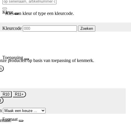
Kleur
Kies een kleur of type een kleurcode.
Kleurcode
Zoeken
Toepassing
nze producten op basis van toepassing of kenmerk.
n
R10
R11+
t
n
Formaat
rmaat.