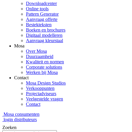
Downloadcenter
Online tools
Pattern Generator
Aanvraag offerte
Bestekteksten
Boeken en brochures
Digitaal modelleren
Aanvraag kleurstaal
Mosa
Over Mosa
Duurzaamheid
Kwaliteit en normen
Corporate solutions
Werken bij Mosa
Contact
Mosa Design Studios
Verkooppunten
Projectadviseurs
Veelgestelde vragen
Contact
Mosa consumenten
login distributeurs
Zoeken