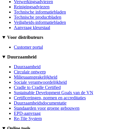
Verwerkingsadviezen
Reinigingsadviezen
Technische informatiebladen
Technische productbladen
Veiligheids-informatiebladen
Aanvraag kleurstaal
Voor distributeurs
Customer portal
Duurzaamheid
Duurzaamheid
Circulair ontwerp
Milieuaansprakelijkheid
Sociale verantwoordelijkheid
Cradle to Cradle Certified
Sustainable Development Goals van de VN
Certificeringen, normen en accreditaties
Duurzaamheidsdocumentatie
Standaarden voor groene gebouwen
EPD-aanvraag
Re-Tile System
Online tools