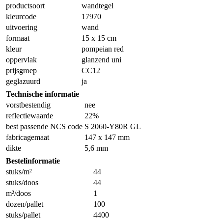
productsoort
wandtegel
kleurcode
17970
uitvoering
wand
formaat
15 x 15 cm
kleur
pompeian red
oppervlak
glanzend uni
prijsgroep
CC12
geglazuurd
ja
Technische informatie
vorstbestendig
nee
reflectiewaarde
22%
best passende NCS code
S 2060-Y80R GL
fabricagemaat
147 x 147 mm
dikte
5,6 mm
Bestelinformatie
stuks/m²
44
stuks/doos
44
m²/doos
1
dozen/pallet
100
stuks/pallet
4400