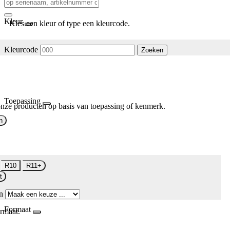
Kleur
Kies een kleur of type een kleurcode.
Kleurcode
Zoeken
Toepassing
nze producten op basis van toepassing of kenmerk.
n
R10
R11+
t
n
Formaat
rmaat.