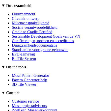
Duurzaamheid
Duurzaamheid
Circulair ontwerp
Milieuaansprakelijkheid
Sociale verantwoordelijkheid
Cradle to Cradle Certified
Sustainable Development Goals van de VN
Certificeringen, normen en accreditaties
Duurzaamheidsdocumentatie
Standaarden voor groene gebouwen
EPD-aanvraag
Re-Tile System
Online tools
Mosa Pattern Generator
Pattern Generator help
3D Tile Viewer
Contact
Customer service
Mosa projectadviseurs
Zoek een Mosa-verkooppunt