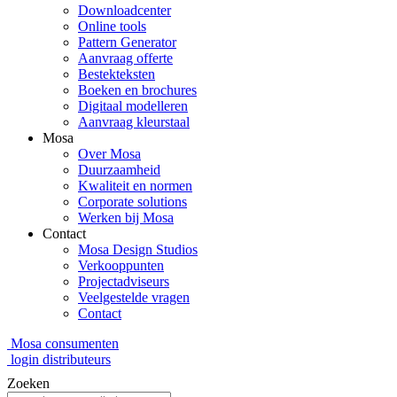
Downloadcenter
Online tools
Pattern Generator
Aanvraag offerte
Bestekteksten
Boeken en brochures
Digitaal modelleren
Aanvraag kleurstaal
Mosa
Over Mosa
Duurzaamheid
Kwaliteit en normen
Corporate solutions
Werken bij Mosa
Contact
Mosa Design Studios
Verkooppunten
Projectadviseurs
Veelgestelde vragen
Contact
Mosa consumenten
login distributeurs
Zoeken