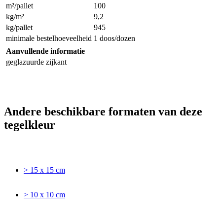
m²/pallet
100
kg/m²
9,2
kg/pallet
945
minimale bestelhoeveelheid
1 doos/dozen
Aanvullende informatie
geglazuurde zijkant
Andere beschikbare formaten van deze
tegelkleur
> 15 x 15 cm
> 10 x 10 cm