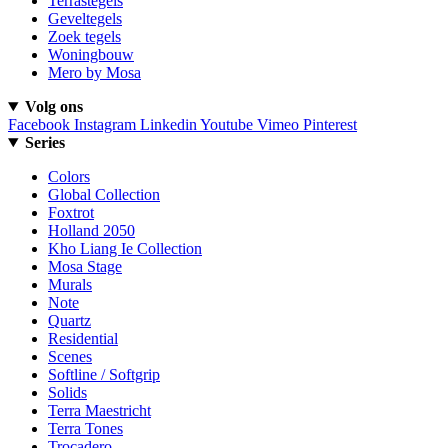
Terrastegels
Geveltegels
Zoek tegels
Woningbouw
Mero by Mosa
Volg ons
Facebook
Instagram
Linkedin
Youtube
Vimeo
Pinterest
Series
Colors
Global Collection
Foxtrot
Holland 2050
Kho Liang Ie Collection
Mosa Stage
Murals
Note
Quartz
Residential
Scenes
Softline / Softgrip
Solids
Terra Maestricht
Terra Tones
Trocadero