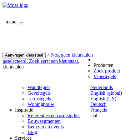
menu
> Nog geen kleurstalen
Aanvragen kleurstaal
geselecteerd. Zoek eerst een kleurstaal.
Producten
kleurstalen
Zoek product
Vloertegels
-
Wandtegels
Nederlands
Geveltegels
English (global)
Terrastegels
English (US)
Woningbouw
Deutsch
Inspiratie
Français
Referenties en case-studies
taal
Bouwsegmenten
Beurzen en events
Blog
Services