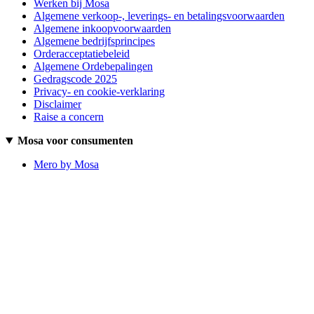
Werken bij Mosa
Algemene verkoop-, leverings- en betalingsvoorwaarden
Algemene inkoopvoorwaarden
Algemene bedrijfsprincipes
Orderacceptatiebeleid
Algemene Ordebepalingen
Gedragscode 2025
Privacy- en cookie-verklaring
Disclaimer
Raise a concern
Mosa voor consumenten
Mero by Mosa