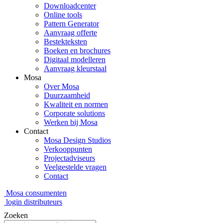
Downloadcenter
Online tools
Pattern Generator
Aanvraag offerte
Bestekteksten
Boeken en brochures
Digitaal modelleren
Aanvraag kleurstaal
Mosa
Over Mosa
Duurzaamheid
Kwaliteit en normen
Corporate solutions
Werken bij Mosa
Contact
Mosa Design Studios
Verkooppunten
Projectadviseurs
Veelgestelde vragen
Contact
Mosa consumenten
login distributeurs
Zoeken