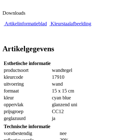
Downloads
Artikelinformatieblad
Kleurstaalafbeelding
Artikelgegevens
Esthetische informatie
productsoort
wandtegel
kleurcode
17910
uitvoering
wand
formaat
15 x 15 cm
kleur
cyan blue
oppervlak
glanzend uni
prijsgroep
CC12
geglazuurd
ja
Technische informatie
vorstbestendig
nee