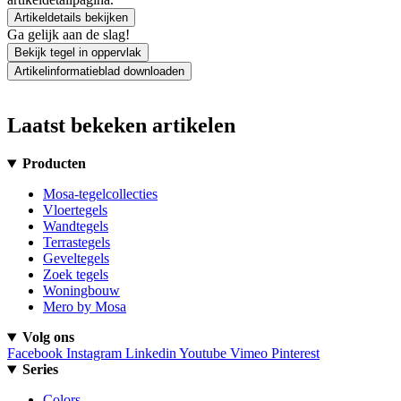
Artikeldetails bekijken
Ga gelijk aan de slag!
Bekijk tegel in oppervlak
Artikelinformatieblad downloaden
Laatst bekeken artikelen
Producten
Mosa-tegelcollecties
Vloertegels
Wandtegels
Terrastegels
Geveltegels
Zoek tegels
Woningbouw
Mero by Mosa
Volg ons
Facebook
Instagram
Linkedin
Youtube
Vimeo
Pinterest
Series
Colors