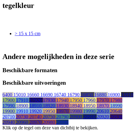
tegelkleur
> 15 x 15 cm
Andere mogelijkheden in deze serie
Beschikbare formaten
Beschikbare uitvoeringen
6400
15010
16660
16690
16740
16790
16850
16880
16900
16910
17900
17910
17920
17930
17940
17950
17960
17970
17980
17990
18900
18910
18920
18930
18940
18950
18970
18990
19900
19910
19920
19950
19970
19980
19990
20610
20640
20710
20730
20740
20750
20790
20900
20910
20920
20930
20940
20960
20970
20980
20990
Klik op de tegel om deze van dichtbij te bekijken.