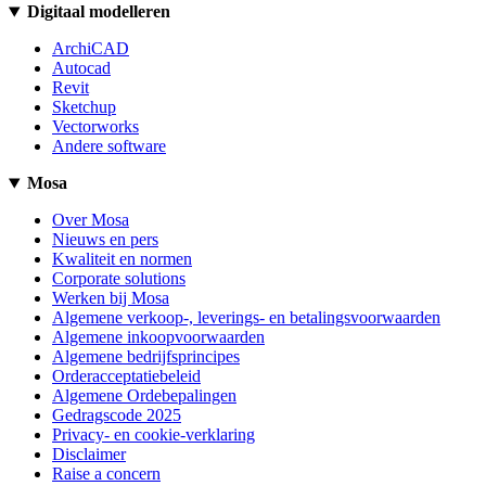
Digitaal modelleren
ArchiCAD
Autocad
Revit
Sketchup
Vectorworks
Andere software
Mosa
Over Mosa
Nieuws en pers
Kwaliteit en normen
Corporate solutions
Werken bij Mosa
Algemene verkoop-, leverings- en betalingsvoorwaarden
Algemene inkoopvoorwaarden
Algemene bedrijfsprincipes
Orderacceptatiebeleid
Algemene Ordebepalingen
Gedragscode 2025
Privacy- en cookie-verklaring
Disclaimer
Raise a concern