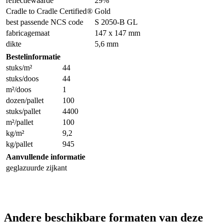
reflectiewaarde
29%
Cradle to Cradle Certified®
Gold
best passende NCS code
S 2050-B GL
fabricagemaat
147 x 147 mm
dikte
5,6 mm
Bestelinformatie
stuks/m²
44
stuks/doos
44
m²/doos
1
dozen/pallet
100
stuks/pallet
4400
m²/pallet
100
kg/m²
9,2
kg/pallet
945
Aanvullende informatie
geglazuurde zijkant
Andere beschikbare formaten van deze