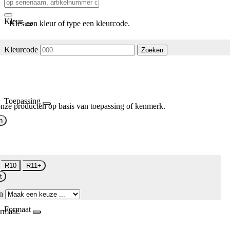
Kleur
Kies een kleur of type een kleurcode.
Kleurcode
Zoeken
Toepassing
nze producten op basis van toepassing of kenmerk.
n
R10
R11+
t
n
Formaat
rmaat.