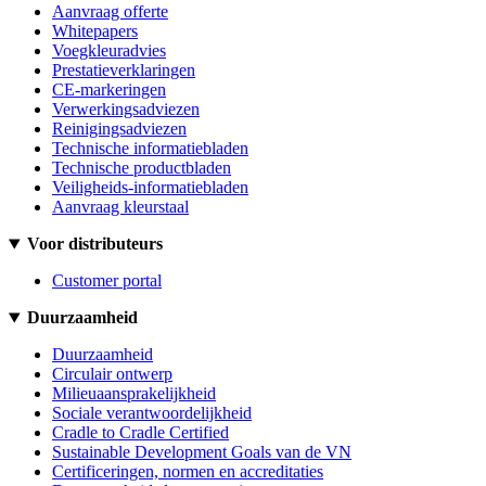
Aanvraag offerte
Whitepapers
Voegkleuradvies
Prestatieverklaringen
CE-markeringen
Verwerkingsadviezen
Reinigingsadviezen
Technische informatiebladen
Technische productbladen
Veiligheids-informatiebladen
Aanvraag kleurstaal
Voor distributeurs
Customer portal
Duurzaamheid
Duurzaamheid
Circulair ontwerp
Milieuaansprakelijkheid
Sociale verantwoordelijkheid
Cradle to Cradle Certified
Sustainable Development Goals van de VN
Certificeringen, normen en accreditaties