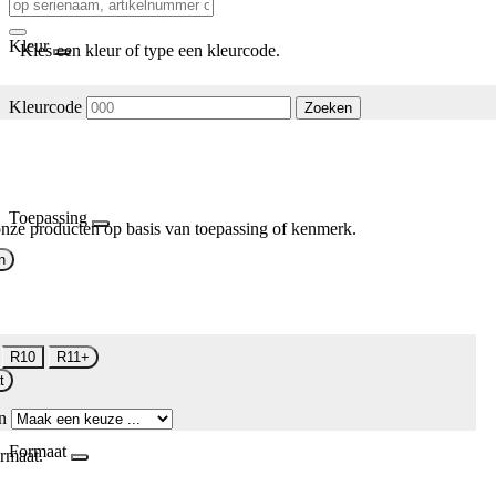
Kleur
Kies een kleur of type een kleurcode.
Kleurcode
Zoeken
Toepassing
nze producten op basis van toepassing of kenmerk.
n
R10
R11+
t
n
Formaat
rmaat.