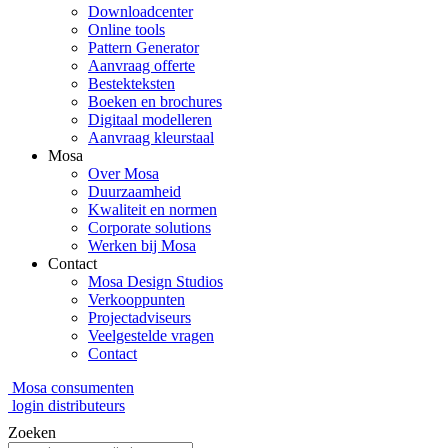
Downloadcenter
Online tools
Pattern Generator
Aanvraag offerte
Bestekteksten
Boeken en brochures
Digitaal modelleren
Aanvraag kleurstaal
Mosa
Over Mosa
Duurzaamheid
Kwaliteit en normen
Corporate solutions
Werken bij Mosa
Contact
Mosa Design Studios
Verkooppunten
Projectadviseurs
Veelgestelde vragen
Contact
Mosa consumenten
login distributeurs
Zoeken