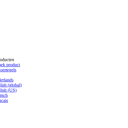
oducten
ek product
oertegels
erlands
lish (global)
lish (US)
tsch
nçais