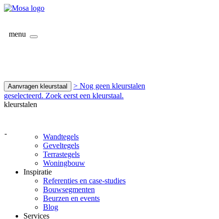
menu
> Nog geen kleurstalen
Aanvragen kleurstaal
geselecteerd. Zoek eerst een kleurstaal.
kleurstalen
-
Wandtegels
Geveltegels
Terrastegels
Woningbouw
Inspiratie
Referenties en case-studies
Bouwsegmenten
Beurzen en events
Blog
Services