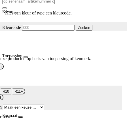
Kleur
Kies een kleur of type een kleurcode.
Kleurcode
Zoeken
Toepassing
nze producten op basis van toepassing of kenmerk.
n
R10
R11+
t
n
Formaat
rmaat.