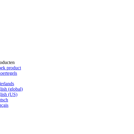
oducten
ek product
oertegels
erlands
lish (global)
lish (US)
tsch
nçais