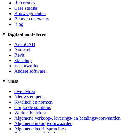
Referenties
Case-studies
Bouwsegmenten
Beurzen en events
Blog
Digitaal modelleren
ArchiCAD
Autocad
Revit
Sketchup
Vectorworks
Andere software
Mosa
Over Mosa
Nieuws en pers
Kwaliteit en normen
Corporate solutions
Werken bij Mosa
Algemene verkoop-, leverings- en betalingsvoorwaarden
Algemene inkoopvoorwaarden
Algemene bedrijfsprincipes