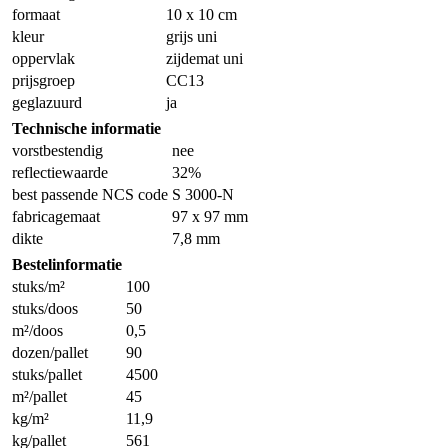
formaat
10 x 10 cm
kleur
grijs uni
oppervlak
zijdemat uni
prijsgroep
CC13
geglazuurd
ja
Technische informatie
vorstbestendig
nee
reflectiewaarde
32%
best passende NCS code
S 3000-N
fabricagemaat
97 x 97 mm
dikte
7,8 mm
Bestelinformatie
stuks/m²
100
stuks/doos
50
m²/doos
0,5
dozen/pallet
90
stuks/pallet
4500
m²/pallet
45
kg/m²
11,9
kg/pallet
561