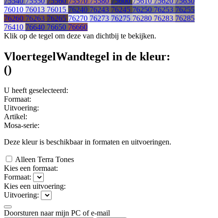
75540
75550
75560
75570
75580
75600
75610
75620
75630
76010
76013
76015
76240
76243
76245
76250
76253
76255
76260
76263
76265
76270
76273
76275
76280
76283
76285
76410
76640
76650
76660
Klik op de tegel om deze van dichtbij te bekijken.
Vloertegel
Wandtegel
in de kleur:
(
)
U heeft geselecteerd:
Formaat:
Uitvoering:
Artikel:
Mosa-serie:
Deze kleur is beschikbaar in
formaten en
uitvoeringen.
Alleen Terra Tones
Kies een formaat:
Formaat:
Kies een uitvoering:
Uitvoering:
Doorsturen naar mijn PC of e-mail