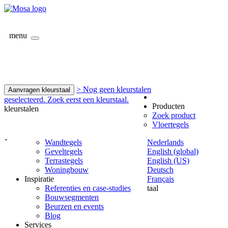
menu
> Nog geen kleurstalen
Aanvragen kleurstaal
geselecteerd. Zoek eerst een kleurstaal.
Producten
kleurstalen
Zoek product
Vloertegels
-
Wandtegels
Nederlands
Geveltegels
English (global)
Terrastegels
English (US)
Woningbouw
Deutsch
Inspiratie
Français
Referenties en case-studies
taal
Bouwsegmenten
Beurzen en events
Blog
Services