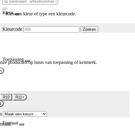
Kleur
Kies een kleur of type een kleurcode.
Kleurcode
Zoeken
Toepassing
nze producten op basis van toepassing of kenmerk.
n
R10
R11+
t
n
Formaat
rmaat.