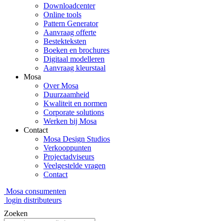
Downloadcenter
Online tools
Pattern Generator
Aanvraag offerte
Bestekteksten
Boeken en brochures
Digitaal modelleren
Aanvraag kleurstaal
Mosa
Over Mosa
Duurzaamheid
Kwaliteit en normen
Corporate solutions
Werken bij Mosa
Contact
Mosa Design Studios
Verkooppunten
Projectadviseurs
Veelgestelde vragen
Contact
Mosa consumenten
login distributeurs
Zoeken