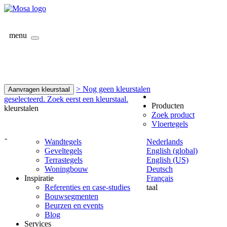
menu
> Nog geen kleurstalen
Aanvragen kleurstaal
geselecteerd. Zoek eerst een kleurstaal.
Producten
kleurstalen
Zoek product
Vloertegels
-
Wandtegels
Nederlands
Geveltegels
English (global)
Terrastegels
English (US)
Woningbouw
Deutsch
Inspiratie
Français
Referenties en case-studies
taal
Bouwsegmenten
Beurzen en events
Blog
Services