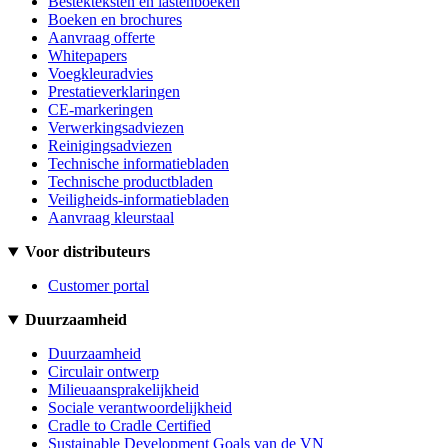
Bestekteksten en lastenboeken
Boeken en brochures
Aanvraag offerte
Whitepapers
Voegkleuradvies
Prestatieverklaringen
CE-markeringen
Verwerkingsadviezen
Reinigingsadviezen
Technische informatiebladen
Technische productbladen
Veiligheids-informatiebladen
Aanvraag kleurstaal
Voor distributeurs
Customer portal
Duurzaamheid
Duurzaamheid
Circulair ontwerp
Milieuaansprakelijkheid
Sociale verantwoordelijkheid
Cradle to Cradle Certified
Sustainable Development Goals van de VN