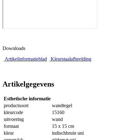
Downloads
Artikelinformatieblad
Kleurstaalafbeelding
Artikelgegevens
Esthetische informatie
productsoort
wandtegel
kleurcode
15160
uitvoering
wand
formaat
15 x 15 cm
kleur
indischbruin uni
oppervlak
zijdemat uni