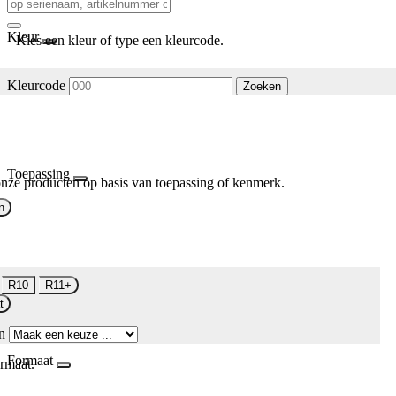
Kleur
Kies een kleur of type een kleurcode.
Kleurcode
Zoeken
Toepassing
nze producten op basis van toepassing of kenmerk.
n
R10
R11+
t
n
Formaat
rmaat.