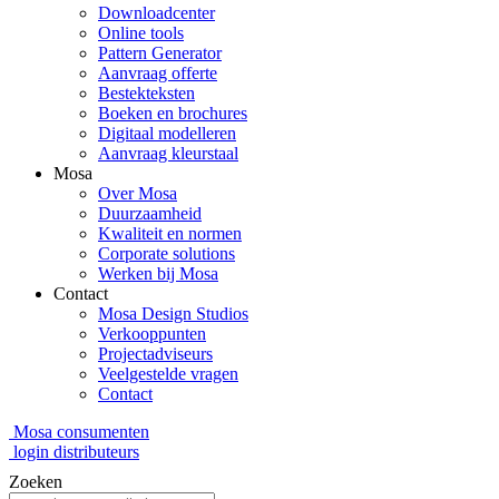
Downloadcenter
Online tools
Pattern Generator
Aanvraag offerte
Bestekteksten
Boeken en brochures
Digitaal modelleren
Aanvraag kleurstaal
Mosa
Over Mosa
Duurzaamheid
Kwaliteit en normen
Corporate solutions
Werken bij Mosa
Contact
Mosa Design Studios
Verkooppunten
Projectadviseurs
Veelgestelde vragen
Contact
Mosa consumenten
login distributeurs
Zoeken