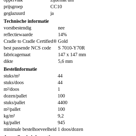
prijsgroep
CC10
geglazuurd
ja
Technische informatie
vorstbestendig
nee
reflectiewaarde
14%
Cradle to Cradle Certified®
Gold
best passende NCS code
S 7010-Y70R
fabricagemaat
147 x 147 mm
dikte
5,6 mm
Bestelinformatie
stuks/m²
44
stuks/doos
44
m²/doos
1
dozen/pallet
100
stuks/pallet
4400
m²/pallet
100
kg/m²
9,2
kg/pallet
945
minimale bestelhoeveelheid
1 doos/dozen