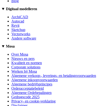
Blog
Digitaal modelleren
ArchiCAD
Autocad
Revit
Sketchup
Vectorworks
Andere software
Mosa
Over Mosa
Nieuws en pers
Kwaliteit en normen
Corporate solutions
Werken bij Mosa
Algemene verkoop-, leverings- en betalingsvoorwaarden
Algemene inkoopvoorwaarden
Algemene bedrijfsprincipes
Orderacceptatiebeleid
Algemene Ordebepalingen
Gedragscode 2025
Privacy- en cookie-verklaring
Disclaimer