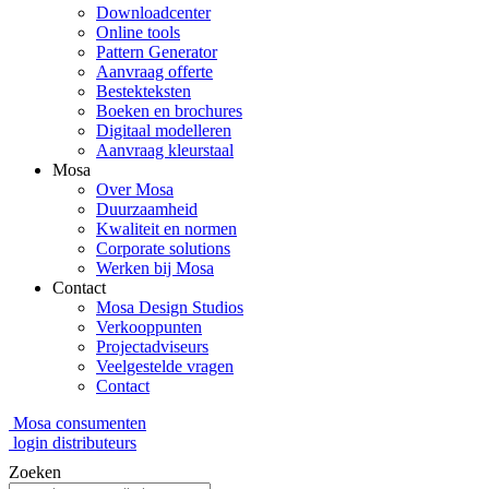
Downloadcenter
Online tools
Pattern Generator
Aanvraag offerte
Bestekteksten
Boeken en brochures
Digitaal modelleren
Aanvraag kleurstaal
Mosa
Over Mosa
Duurzaamheid
Kwaliteit en normen
Corporate solutions
Werken bij Mosa
Contact
Mosa Design Studios
Verkooppunten
Projectadviseurs
Veelgestelde vragen
Contact
Mosa consumenten
login distributeurs
Zoeken