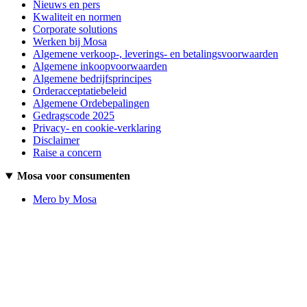
Nieuws en pers
Kwaliteit en normen
Corporate solutions
Werken bij Mosa
Algemene verkoop-, leverings- en betalingsvoorwaarden
Algemene inkoopvoorwaarden
Algemene bedrijfsprincipes
Orderacceptatiebeleid
Algemene Ordebepalingen
Gedragscode 2025
Privacy- en cookie-verklaring
Disclaimer
Raise a concern
Mosa voor consumenten
Mero by Mosa