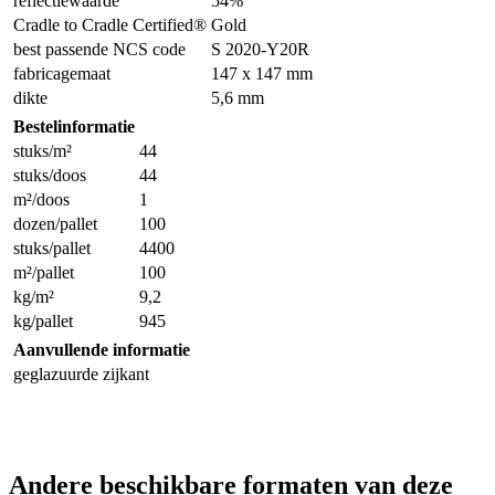
reflectiewaarde
54%
Cradle to Cradle Certified®
Gold
best passende NCS code
S 2020-Y20R
fabricagemaat
147 x 147 mm
dikte
5,6 mm
Bestelinformatie
stuks/m²
44
stuks/doos
44
m²/doos
1
dozen/pallet
100
stuks/pallet
4400
m²/pallet
100
kg/m²
9,2
kg/pallet
945
Aanvullende informatie
geglazuurde zijkant
Andere beschikbare formaten van deze