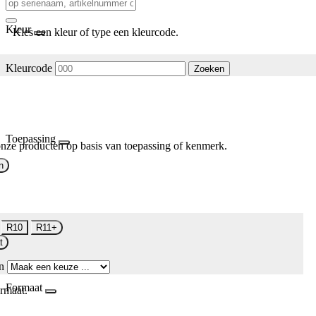
Kleur
Kies een kleur of type een kleurcode.
Kleurcode
Zoeken
Toepassing
nze producten op basis van toepassing of kenmerk.
n
R10
R11+
t
n
Formaat
rmaat.