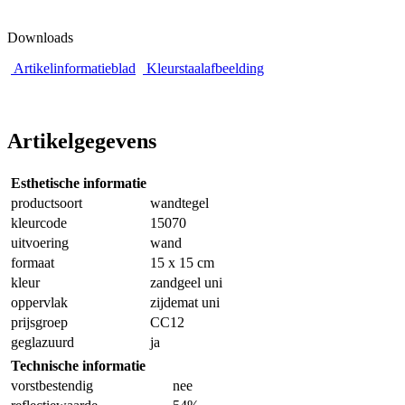
Downloads
Artikelinformatieblad
Kleurstaalafbeelding
Artikelgegevens
Esthetische informatie
productsoort
wandtegel
kleurcode
15070
uitvoering
wand
formaat
15 x 15 cm
kleur
zandgeel uni
oppervlak
zijdemat uni
prijsgroep
CC12
geglazuurd
ja
Technische informatie
vorstbestendig
nee