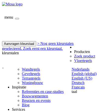
menu
> Nog geen kleurstalen
Aanvragen kleurstaal
geselecteerd. Zoek eerst een kleurstaal.
Producten
kleurstalen
Zoek product
Vloertegels
-
Wandtegels
Nederlands
Geveltegels
English (global)
Terrastegels
English (US)
Woningbouw
Deutsch
Inspiratie
Français
Referenties en case-studies
taal
Bouwsegmenten
Beurzen en events
Blog
Services