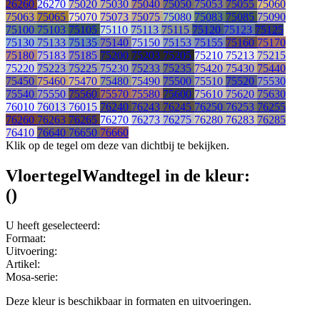
26260
26270
75020
75030
75040
75050
75053
75055
75060
75063
75065
75070
75073
75075
75080
75083
75085
75090
75100
75103
75105
75110
75113
75115
75120
75123
75125
75130
75133
75135
75140
75150
75153
75155
75160
75170
75180
75183
75185
75200
75203
75205
75210
75213
75215
75220
75223
75225
75230
75233
75235
75420
75430
75440
75450
75460
75470
75480
75490
75500
75510
75520
75530
75540
75550
75560
75570
75580
75600
75610
75620
75630
76010
76013
76015
76240
76243
76245
76250
76253
76255
76260
76263
76265
76270
76273
76275
76280
76283
76285
76410
76640
76650
76660
Klik op de tegel om deze van dichtbij te bekijken.
Vloertegel
Wandtegel
in de kleur:
(
)
U heeft geselecteerd:
Formaat:
Uitvoering:
Artikel:
Mosa-serie:
Deze kleur is beschikbaar in
formaten en
uitvoeringen.