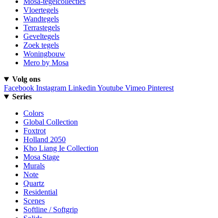
Mosa-tegelcollecties
Vloertegels
Wandtegels
Terrastegels
Geveltegels
Zoek tegels
Woningbouw
Mero by Mosa
Volg ons
Facebook
Instagram
Linkedin
Youtube
Vimeo
Pinterest
Series
Colors
Global Collection
Foxtrot
Holland 2050
Kho Liang Ie Collection
Mosa Stage
Murals
Note
Quartz
Residential
Scenes
Softline / Softgrip