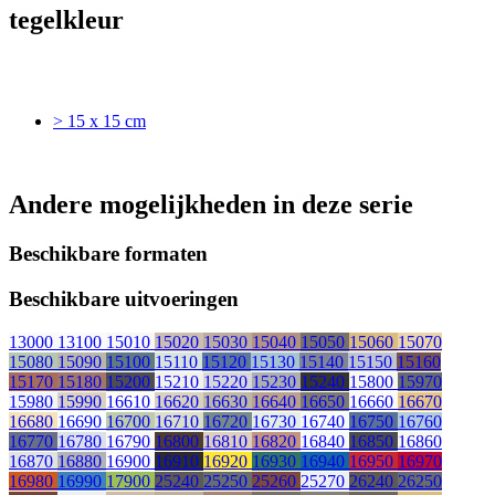
tegelkleur
> 15 x 15 cm
Andere mogelijkheden in deze serie
Beschikbare formaten
Beschikbare uitvoeringen
13000
13100
15010
15020
15030
15040
15050
15060
15070
15080
15090
15100
15110
15120
15130
15140
15150
15160
15170
15180
15200
15210
15220
15230
15240
15800
15970
15980
15990
16610
16620
16630
16640
16650
16660
16670
16680
16690
16700
16710
16720
16730
16740
16750
16760
16770
16780
16790
16800
16810
16820
16840
16850
16860
16870
16880
16900
16910
16920
16930
16940
16950
16970
16980
16990
17900
25240
25250
25260
25270
26240
26250