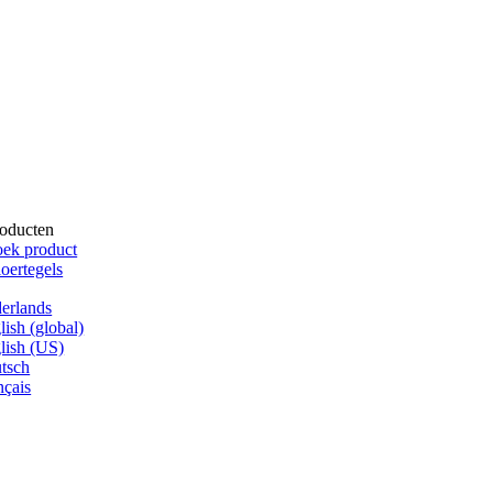
oducten
ek product
oertegels
erlands
lish (global)
lish (US)
tsch
nçais