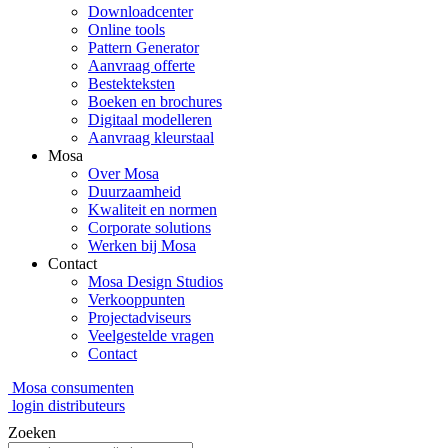
Downloadcenter
Online tools
Pattern Generator
Aanvraag offerte
Bestekteksten
Boeken en brochures
Digitaal modelleren
Aanvraag kleurstaal
Mosa
Over Mosa
Duurzaamheid
Kwaliteit en normen
Corporate solutions
Werken bij Mosa
Contact
Mosa Design Studios
Verkooppunten
Projectadviseurs
Veelgestelde vragen
Contact
Mosa consumenten
login distributeurs
Zoeken