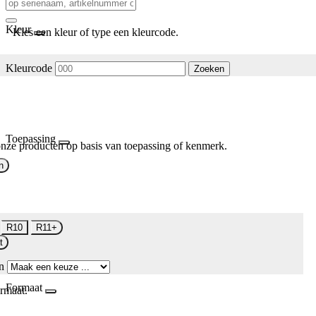
Kleur
Kies een kleur of type een kleurcode.
Kleurcode
Zoeken
Toepassing
nze producten op basis van toepassing of kenmerk.
n
R10
R11+
t
n
Formaat
rmaat.