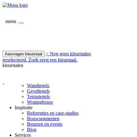
menu
> Nog geen kleurstalen
Aanvragen kleurstaal
geselecteerd. Zoek eerst een kleurstaal.
kleurstalen
-
Wandtegels
Geveltegels
Terrastegels
Woningbouw
Inspiratie
Referenties en case-studies
Bouwsegmenten
Beurzen en events
Blog
Services