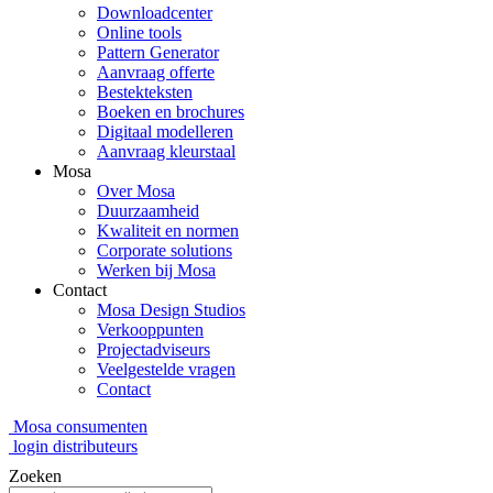
Downloadcenter
Online tools
Pattern Generator
Aanvraag offerte
Bestekteksten
Boeken en brochures
Digitaal modelleren
Aanvraag kleurstaal
Mosa
Over Mosa
Duurzaamheid
Kwaliteit en normen
Corporate solutions
Werken bij Mosa
Contact
Mosa Design Studios
Verkooppunten
Projectadviseurs
Veelgestelde vragen
Contact
Mosa consumenten
login distributeurs
Zoeken