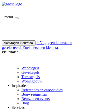
menu
> Nog geen kleurstalen
Aanvragen kleurstaal
geselecteerd. Zoek eerst een kleurstaal.
kleurstalen
-
Wandtegels
Geveltegels
Terrastegels
Woningbouw
Inspiratie
Referenties en case-studies
Bouwsegmenten
Beurzen en events
Blog
Services