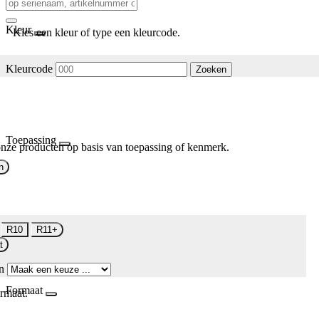
Kleur
Kies een kleur of type een kleurcode.
Kleurcode
Zoeken
Toepassing
nze producten op basis van toepassing of kenmerk.
n
R10
R11+
t
n
Formaat
rmaat.