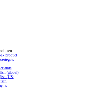
oducten
ek product
oertegels
erlands
lish (global)
lish (US)
tsch
nçais