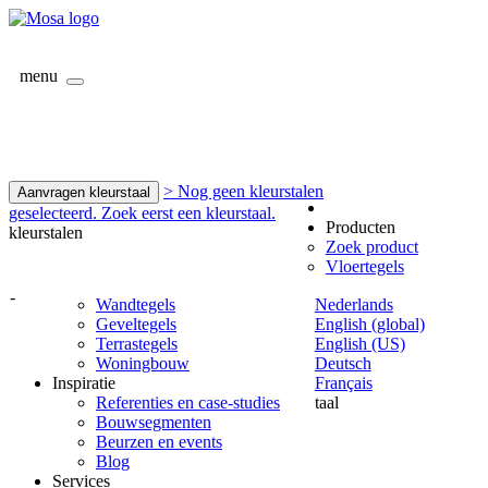
menu
> Nog geen kleurstalen
Aanvragen kleurstaal
geselecteerd. Zoek eerst een kleurstaal.
Producten
kleurstalen
Zoek product
Vloertegels
-
Wandtegels
Nederlands
Geveltegels
English (global)
Terrastegels
English (US)
Woningbouw
Deutsch
Inspiratie
Français
Referenties en case-studies
taal
Bouwsegmenten
Beurzen en events
Blog
Services