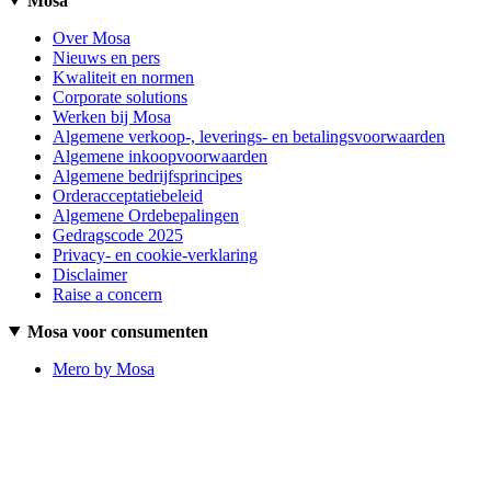
Mosa
Over Mosa
Nieuws en pers
Kwaliteit en normen
Corporate solutions
Werken bij Mosa
Algemene verkoop-, leverings- en betalingsvoorwaarden
Algemene inkoopvoorwaarden
Algemene bedrijfsprincipes
Orderacceptatiebeleid
Algemene Ordebepalingen
Gedragscode 2025
Privacy- en cookie-verklaring
Disclaimer
Raise a concern
Mosa voor consumenten
Mero by Mosa