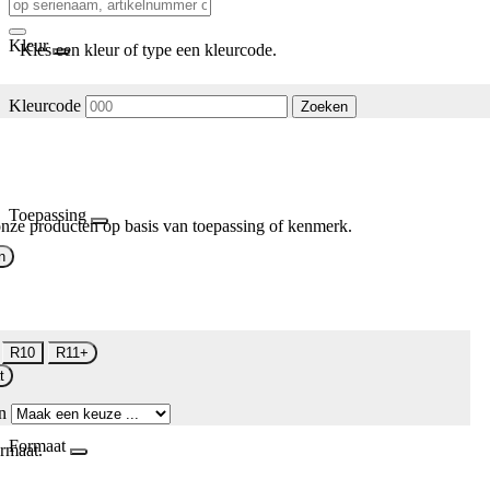
Kleur
Kies een kleur of type een kleurcode.
Kleurcode
Zoeken
Toepassing
nze producten op basis van toepassing of kenmerk.
n
R10
R11+
t
n
Formaat
rmaat.