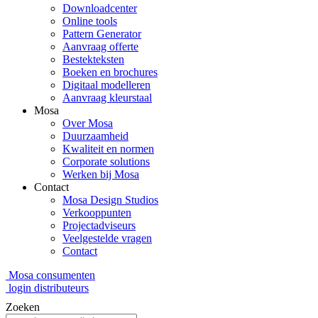
Downloadcenter
Online tools
Pattern Generator
Aanvraag offerte
Bestekteksten
Boeken en brochures
Digitaal modelleren
Aanvraag kleurstaal
Mosa
Over Mosa
Duurzaamheid
Kwaliteit en normen
Corporate solutions
Werken bij Mosa
Contact
Mosa Design Studios
Verkooppunten
Projectadviseurs
Veelgestelde vragen
Contact
Mosa consumenten
login distributeurs
Zoeken