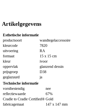
Artikelgegevens
Esthetische informatie
productsoort
wandtegelaccessoire
kleurcode
7820
uitvoering
RA
formaat
15 x 15 cm
kleur
ivoor
oppervlak
glanzend dessin
prijsgroep
D38
geglazuurd
ja
Technische informatie
vorstbestendig
nee
reflectiewaarde
67%
Cradle to Cradle Certified®
Gold
fabricagemaat
147 x 147 mm