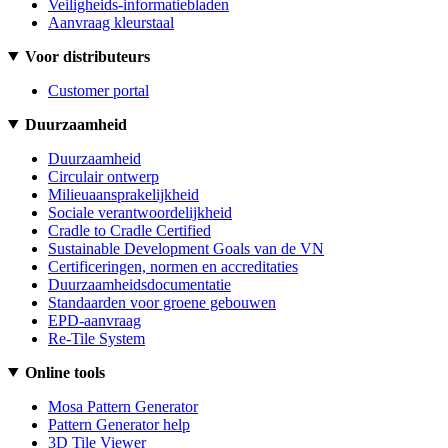
Veiligheids-informatiebladen
Aanvraag kleurstaal
Voor distributeurs
Customer portal
Duurzaamheid
Duurzaamheid
Circulair ontwerp
Milieuaansprakelijkheid
Sociale verantwoordelijkheid
Cradle to Cradle Certified
Sustainable Development Goals van de VN
Certificeringen, normen en accreditaties
Duurzaamheidsdocumentatie
Standaarden voor groene gebouwen
EPD-aanvraag
Re-Tile System
Online tools
Mosa Pattern Generator
Pattern Generator help
3D Tile Viewer