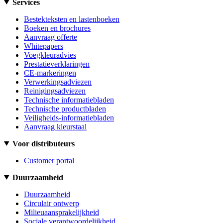
Services
Bestekteksten en lastenboeken
Boeken en brochures
Aanvraag offerte
Whitepapers
Voegkleuradvies
Prestatieverklaringen
CE-markeringen
Verwerkingsadviezen
Reinigingsadviezen
Technische informatiebladen
Technische productbladen
Veiligheids-informatiebladen
Aanvraag kleurstaal
Voor distributeurs
Customer portal
Duurzaamheid
Duurzaamheid
Circulair ontwerp
Milieuaansprakelijkheid
Sociale verantwoordelijkheid