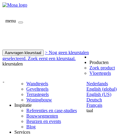
menu
> Nog geen kleurstalen
Aanvragen kleurstaal
geselecteerd. Zoek eerst een kleurstaal.
Producten
kleurstalen
Zoek product
Vloertegels
-
Wandtegels
Nederlands
Geveltegels
English (global)
Terrastegels
English (US)
Woningbouw
Deutsch
Inspiratie
Français
Referenties en case-studies
taal
Bouwsegmenten
Beurzen en events
Blog
Services