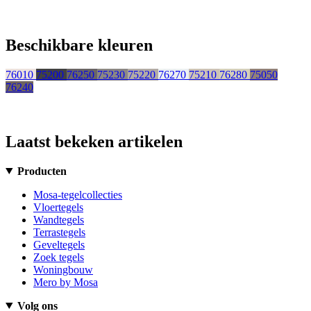
Beschikbare kleuren
76010
75200
76250
75230
75220
76270
75210
76280
75050
76240
Laatst bekeken artikelen
Producten
Mosa-tegelcollecties
Vloertegels
Wandtegels
Terrastegels
Geveltegels
Zoek tegels
Woningbouw
Mero by Mosa
Volg ons