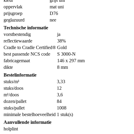
kleur
grijs uni
oppervlak
mat uni
prijsgroep
D76
geglazuurd
nee
Technische informatie
vorstbestendig
ja
reflectiewaarde
38%
Cradle to Cradle Certified®
Gold
best passende NCS code
S 3000-N
fabricagemaat
146 x 297 mm
dikte
8 mm
Bestelinformatie
stuks/m¹
3,33
stuks/doos
12
m¹/doos
3,6
dozen/pallet
84
stuks/pallet
1008
minimale bestelhoeveelheid
1 stuk(s)
Aanvullende informatie
holplint