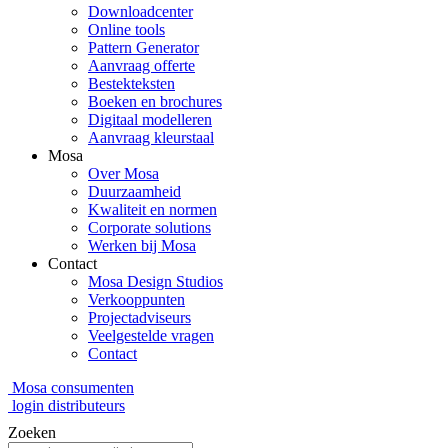
Downloadcenter
Online tools
Pattern Generator
Aanvraag offerte
Bestekteksten
Boeken en brochures
Digitaal modelleren
Aanvraag kleurstaal
Mosa
Over Mosa
Duurzaamheid
Kwaliteit en normen
Corporate solutions
Werken bij Mosa
Contact
Mosa Design Studios
Verkooppunten
Projectadviseurs
Veelgestelde vragen
Contact
Mosa consumenten
login distributeurs
Zoeken