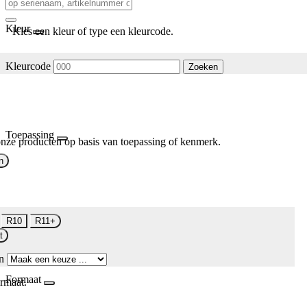
Kleur
Kies een kleur of type een kleurcode.
Kleurcode
Zoeken
Toepassing
nze producten op basis van toepassing of kenmerk.
n
R10
R11+
t
n
Formaat
rmaat.