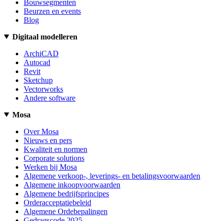
Bouwsegmenten
Beurzen en events
Blog
Digitaal modelleren
ArchiCAD
Autocad
Revit
Sketchup
Vectorworks
Andere software
Mosa
Over Mosa
Nieuws en pers
Kwaliteit en normen
Corporate solutions
Werken bij Mosa
Algemene verkoop-, leverings- en betalingsvoorwaarden
Algemene inkoopvoorwaarden
Algemene bedrijfsprincipes
Orderacceptatiebeleid
Algemene Ordebepalingen
Gedragscode 2025