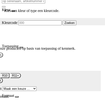
Kleur
Kies een kleur of type een kleurcode.
Kleurcode
Zoeken
Toepassing
nze producten op basis van toepassing of kenmerk.
n
R10
R11+
t
n
Formaat
rmaat.