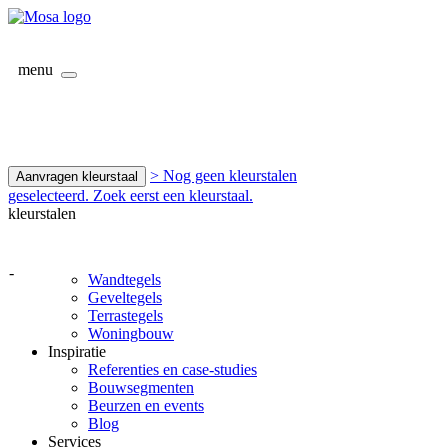
menu
> Nog geen kleurstalen
Aanvragen kleurstaal
geselecteerd. Zoek eerst een kleurstaal.
kleurstalen
-
Wandtegels
Geveltegels
Terrastegels
Woningbouw
Inspiratie
Referenties en case-studies
Bouwsegmenten
Beurzen en events
Blog
Services