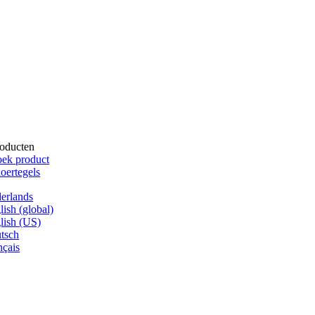
oducten
ek product
oertegels
erlands
lish (global)
lish (US)
tsch
nçais