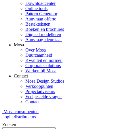
Downloadcenter
Online tools
Pattern Generator
Aanvraag offerte
Bestekteksten
Boeken en brochures
Digitaal modelleren
Aanvraag kleurstaal
Mosa
Over Mosa
Duurzaamheid
Kwaliteit en normen
Corporate solutions
Werken bij Mosa
Contact
Mosa Design Studios
Verkooppunten
Projectadviseurs
Veelgestelde vragen
Contact
Mosa consumenten
login distributeurs
Zoeken