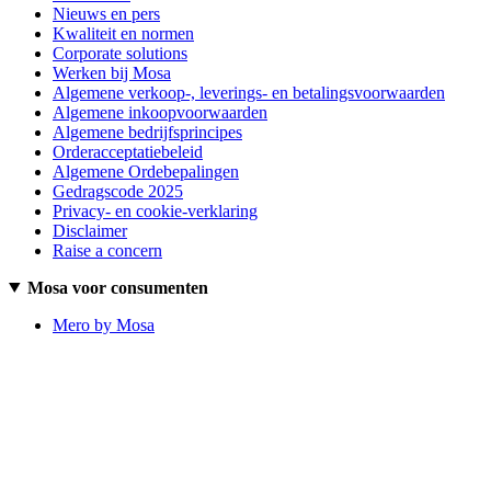
Nieuws en pers
Kwaliteit en normen
Corporate solutions
Werken bij Mosa
Algemene verkoop-, leverings- en betalingsvoorwaarden
Algemene inkoopvoorwaarden
Algemene bedrijfsprincipes
Orderacceptatiebeleid
Algemene Ordebepalingen
Gedragscode 2025
Privacy- en cookie-verklaring
Disclaimer
Raise a concern
Mosa voor consumenten
Mero by Mosa