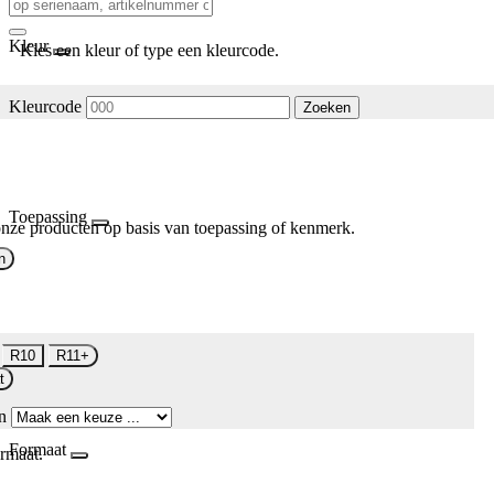
Kleur
Kies een kleur of type een kleurcode.
Kleurcode
Zoeken
Toepassing
nze producten op basis van toepassing of kenmerk.
n
R10
R11+
t
n
Formaat
rmaat.