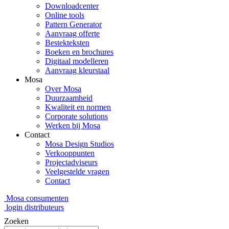
Downloadcenter
Online tools
Pattern Generator
Aanvraag offerte
Bestekteksten
Boeken en brochures
Digitaal modelleren
Aanvraag kleurstaal
Mosa
Over Mosa
Duurzaamheid
Kwaliteit en normen
Corporate solutions
Werken bij Mosa
Contact
Mosa Design Studios
Verkooppunten
Projectadviseurs
Veelgestelde vragen
Contact
Mosa consumenten
login distributeurs
Zoeken