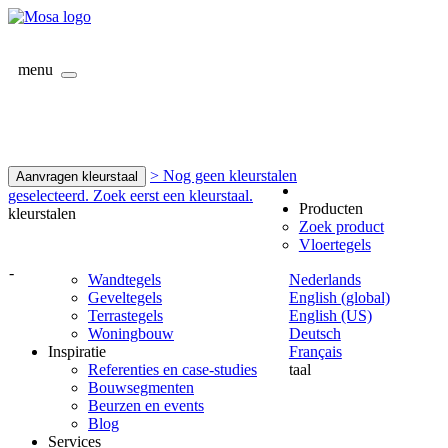
menu
> Nog geen kleurstalen
Aanvragen kleurstaal
geselecteerd. Zoek eerst een kleurstaal.
Producten
kleurstalen
Zoek product
Vloertegels
-
Wandtegels
Nederlands
Geveltegels
English (global)
Terrastegels
English (US)
Woningbouw
Deutsch
Inspiratie
Français
Referenties en case-studies
taal
Bouwsegmenten
Beurzen en events
Blog
Services