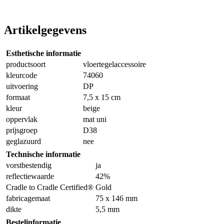
Artikelgegevens
Esthetische informatie
productsoort
vloertegelaccessoire
kleurcode
74060
uitvoering
DP
formaat
7,5 x 15 cm
kleur
beige
oppervlak
mat uni
prijsgroep
D38
geglazuurd
nee
Technische informatie
vorstbestendig
ja
reflectiewaarde
42%
Cradle to Cradle Certified®
Gold
fabricagemaat
75 x 146 mm
dikte
5,5 mm
Bestelinformatie