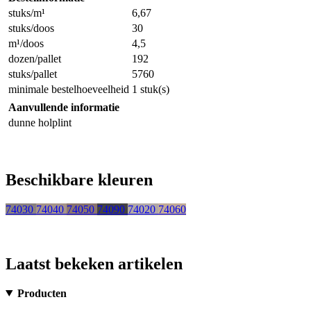
stuks/m¹
6,67
stuks/doos
30
m¹/doos
4,5
dozen/pallet
192
stuks/pallet
5760
minimale bestelhoeveelheid
1 stuk(s)
Aanvullende informatie
dunne holplint
Beschikbare kleuren
74030
74040
74050
74090
74020
74060
Laatst bekeken artikelen
Producten