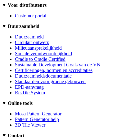
Voor distributeurs
Customer portal
Duurzaamheid
Duurzaamheid
Circulair ontwerp
Milieuaansprakelijkheid
Sociale verantwoordelijkheid
Cradle to Cradle Certified
Sustainable Development Goals van de VN
Certificeringen, normen en accreditaties
Duurzaamheidsdocumentatie
Standaarden voor groene gebouwen
EPD-aanvraag
Re-Tile System
Online tools
Mosa Pattern Generator
Pattern Generator help
3D Tile Viewer
Contact