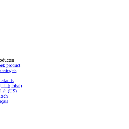
oducten
ek product
oertegels
erlands
lish (global)
lish (US)
tsch
nçais