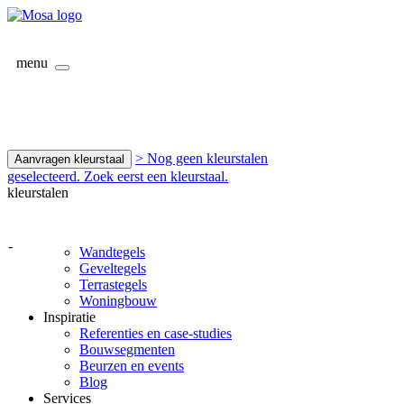
menu
> Nog geen kleurstalen
Aanvragen kleurstaal
geselecteerd. Zoek eerst een kleurstaal.
kleurstalen
-
Wandtegels
Geveltegels
Terrastegels
Woningbouw
Inspiratie
Referenties en case-studies
Bouwsegmenten
Beurzen en events
Blog
Services