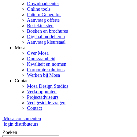
Downloadcenter
Online tools
Pattern Generator
Aanvraag offerte
Bestekteksten
Boeken en brochures
Digitaal modelleren
Aanvraag kleurstaal
Mosa
Over Mosa
Duurzaamheid
Kwaliteit en normen
Corporate solutions
Werken bij Mosa
Contact
Mosa Design Studios
Verkooppunten
Projectadviseurs
Veelgestelde vragen
Contact
Mosa consumenten
login distributeurs
Zoeken