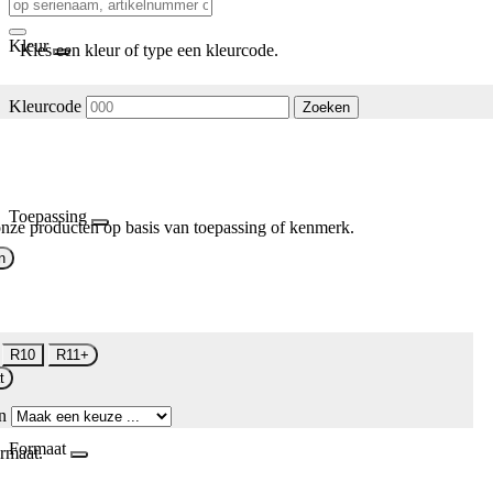
Kleur
Kies een kleur of type een kleurcode.
Kleurcode
Zoeken
Toepassing
nze producten op basis van toepassing of kenmerk.
n
R10
R11+
t
n
Formaat
rmaat.