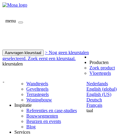
menu
> Nog geen kleurstalen
Aanvragen kleurstaal
geselecteerd. Zoek eerst een kleurstaal.
Producten
kleurstalen
Zoek product
Vloertegels
-
Wandtegels
Nederlands
Geveltegels
English (global)
Terrastegels
English (US)
Woningbouw
Deutsch
Inspiratie
Français
Referenties en case-studies
taal
Bouwsegmenten
Beurzen en events
Blog
Services