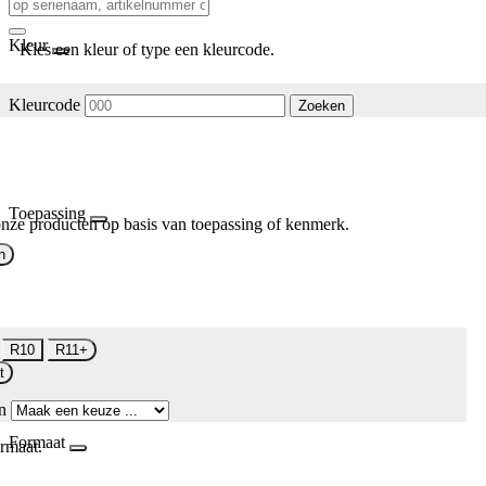
Kleur
Kies een kleur of type een kleurcode.
Kleurcode
Zoeken
Toepassing
nze producten op basis van toepassing of kenmerk.
n
R10
R11+
t
n
Formaat
rmaat.