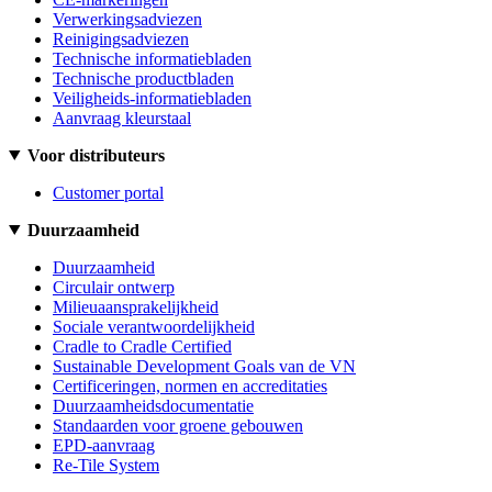
Verwerkingsadviezen
Reinigingsadviezen
Technische informatiebladen
Technische productbladen
Veiligheids-informatiebladen
Aanvraag kleurstaal
Voor distributeurs
Customer portal
Duurzaamheid
Duurzaamheid
Circulair ontwerp
Milieuaansprakelijkheid
Sociale verantwoordelijkheid
Cradle to Cradle Certified
Sustainable Development Goals van de VN
Certificeringen, normen en accreditaties
Duurzaamheidsdocumentatie
Standaarden voor groene gebouwen
EPD-aanvraag
Re-Tile System