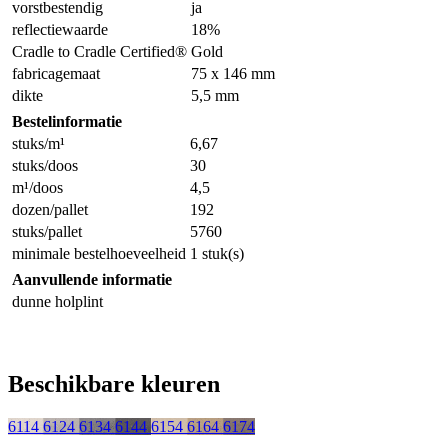
vorstbestendig
ja
reflectiewaarde
18%
Cradle to Cradle Certified®
Gold
fabricagemaat
75 x 146 mm
dikte
5,5 mm
Bestelinformatie
stuks/m¹
6,67
stuks/doos
30
m¹/doos
4,5
dozen/pallet
192
stuks/pallet
5760
minimale bestelhoeveelheid
1 stuk(s)
Aanvullende informatie
dunne holplint
Beschikbare kleuren
6114
6124
6134
6144
6154
6164
6174