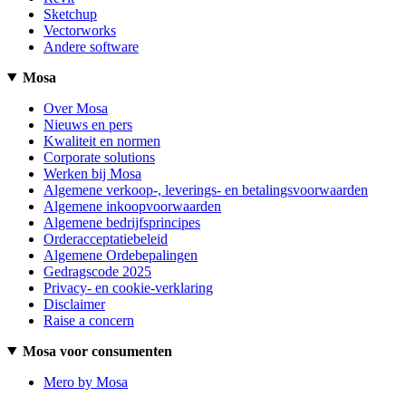
Sketchup
Vectorworks
Andere software
Mosa
Over Mosa
Nieuws en pers
Kwaliteit en normen
Corporate solutions
Werken bij Mosa
Algemene verkoop-, leverings- en betalingsvoorwaarden
Algemene inkoopvoorwaarden
Algemene bedrijfsprincipes
Orderacceptatiebeleid
Algemene Ordebepalingen
Gedragscode 2025
Privacy- en cookie-verklaring
Disclaimer
Raise a concern
Mosa voor consumenten
Mero by Mosa