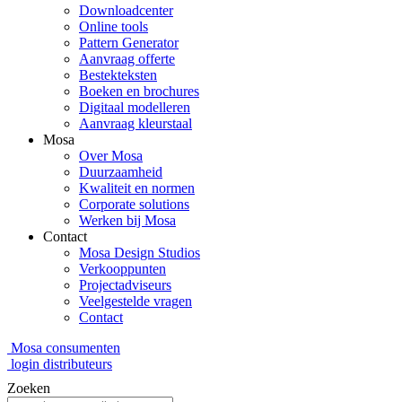
Downloadcenter
Online tools
Pattern Generator
Aanvraag offerte
Bestekteksten
Boeken en brochures
Digitaal modelleren
Aanvraag kleurstaal
Mosa
Over Mosa
Duurzaamheid
Kwaliteit en normen
Corporate solutions
Werken bij Mosa
Contact
Mosa Design Studios
Verkooppunten
Projectadviseurs
Veelgestelde vragen
Contact
Mosa consumenten
login distributeurs
Zoeken