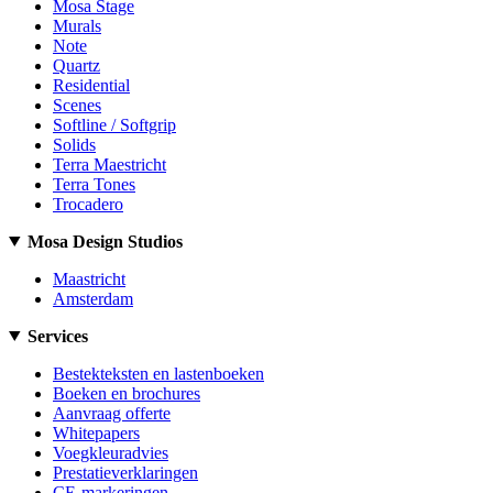
Mosa Stage
Murals
Note
Quartz
Residential
Scenes
Softline / Softgrip
Solids
Terra Maestricht
Terra Tones
Trocadero
Mosa Design Studios
Maastricht
Amsterdam
Services
Bestekteksten en lastenboeken
Boeken en brochures
Aanvraag offerte
Whitepapers
Voegkleuradvies
Prestatieverklaringen
CE-markeringen