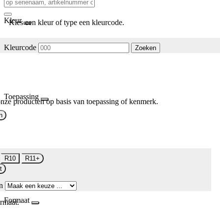
Kleur
Kies een kleur of type een kleurcode.
Kleurcode
Zoeken
Toepassing
nze producten op basis van toepassing of kenmerk.
n
R10
R11+
t
n
Formaat
rmaat.