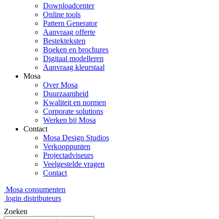
Downloadcenter
Online tools
Pattern Generator
Aanvraag offerte
Bestekteksten
Boeken en brochures
Digitaal modelleren
Aanvraag kleurstaal
Mosa
Over Mosa
Duurzaamheid
Kwaliteit en normen
Corporate solutions
Werken bij Mosa
Contact
Mosa Design Studios
Verkooppunten
Projectadviseurs
Veelgestelde vragen
Contact
Mosa consumenten
login distributeurs
Zoeken