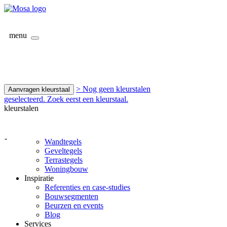
menu
> Nog geen kleurstalen
Aanvragen kleurstaal
geselecteerd. Zoek eerst een kleurstaal.
kleurstalen
-
Wandtegels
Geveltegels
Terrastegels
Woningbouw
Inspiratie
Referenties en case-studies
Bouwsegmenten
Beurzen en events
Blog
Services