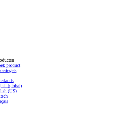
oducten
ek product
oertegels
erlands
lish (global)
lish (US)
tsch
nçais