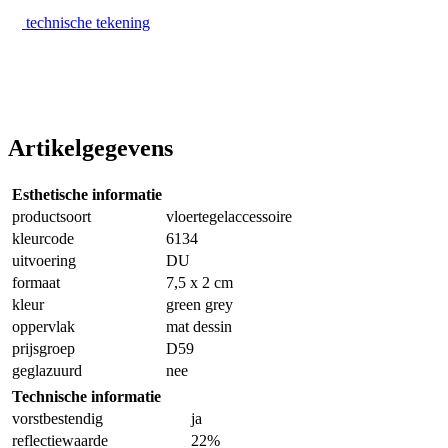
technische tekening
Artikelgegevens
Esthetische informatie
productsoort
vloertegelaccessoire
kleurcode
6134
uitvoering
DU
formaat
7,5 x 2 cm
kleur
green grey
oppervlak
mat dessin
prijsgroep
D59
geglazuurd
nee
Technische informatie
vorstbestendig
ja
reflectiewaarde
22%