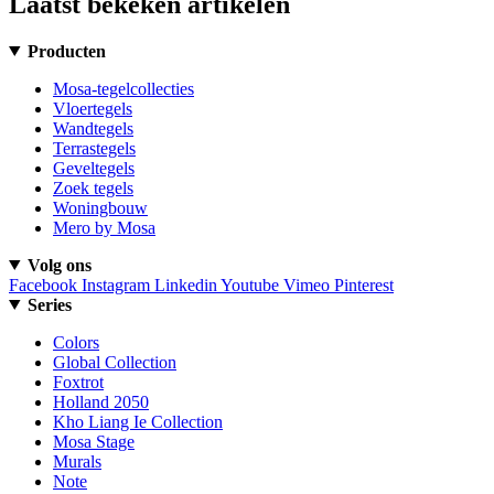
Laatst bekeken artikelen
Producten
Mosa-tegelcollecties
Vloertegels
Wandtegels
Terrastegels
Geveltegels
Zoek tegels
Woningbouw
Mero by Mosa
Volg ons
Facebook
Instagram
Linkedin
Youtube
Vimeo
Pinterest
Series
Colors
Global Collection
Foxtrot
Holland 2050
Kho Liang Ie Collection
Mosa Stage
Murals
Note