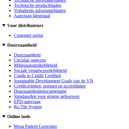
Technische informatiebladen
Technische productbladen
Veiligheids-informatiebladen
Aanvraag kleurstaal
Voor distributeurs
Customer portal
Duurzaamheid
Duurzaamheid
Circulair ontwerp
Milieuaansprakelijkheid
Sociale verantwoordelijkheid
Cradle to Cradle Certified
Sustainable Development Goals van de VN
Certificeringen, normen en accreditaties
Duurzaamheidsdocumentatie
Standaarden voor groene gebouwen
EPD-aanvraag
Re-Tile System
Online tools
Mosa Pattern Generator