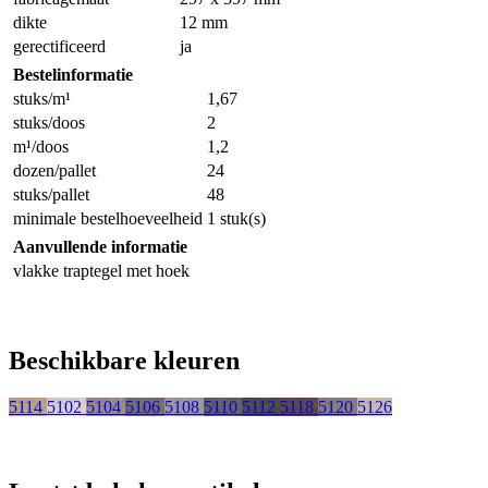
dikte
12 mm
gerectificeerd
ja
Bestelinformatie
stuks/m¹
1,67
stuks/doos
2
m¹/doos
1,2
dozen/pallet
24
stuks/pallet
48
minimale bestelhoeveelheid
1 stuk(s)
Aanvullende informatie
vlakke traptegel met hoek
Beschikbare kleuren
5114
5102
5104
5106
5108
5110
5112
5118
5120
5126