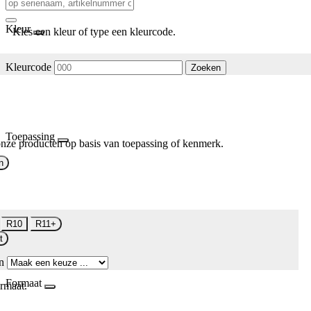
Kleur
Kies een kleur of type een kleurcode.
Kleurcode
Zoeken
Toepassing
nze producten op basis van toepassing of kenmerk.
n
R10
R11+
t
n
Formaat
rmaat.