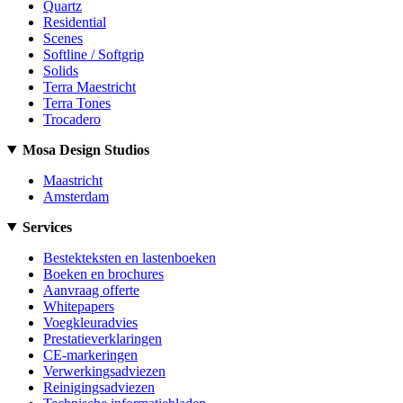
Quartz
Residential
Scenes
Softline / Softgrip
Solids
Terra Maestricht
Terra Tones
Trocadero
Mosa Design Studios
Maastricht
Amsterdam
Services
Bestekteksten en lastenboeken
Boeken en brochures
Aanvraag offerte
Whitepapers
Voegkleuradvies
Prestatieverklaringen
CE-markeringen
Verwerkingsadviezen
Reinigingsadviezen