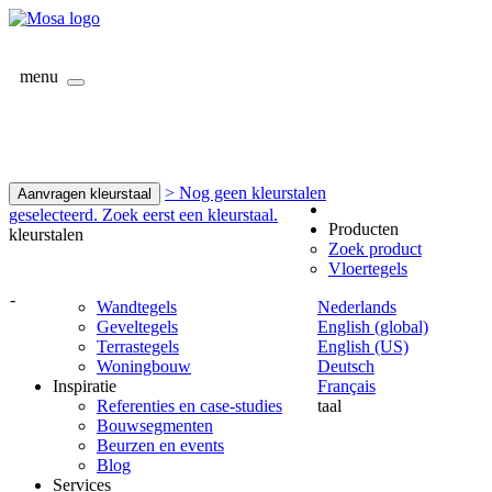
menu
> Nog geen kleurstalen
Aanvragen kleurstaal
geselecteerd. Zoek eerst een kleurstaal.
Producten
kleurstalen
Zoek product
Vloertegels
-
Wandtegels
Nederlands
Geveltegels
English (global)
Terrastegels
English (US)
Woningbouw
Deutsch
Inspiratie
Français
Referenties en case-studies
taal
Bouwsegmenten
Beurzen en events
Blog
Services