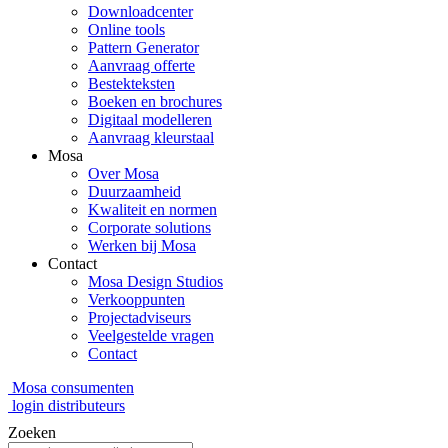
Downloadcenter
Online tools
Pattern Generator
Aanvraag offerte
Bestekteksten
Boeken en brochures
Digitaal modelleren
Aanvraag kleurstaal
Mosa
Over Mosa
Duurzaamheid
Kwaliteit en normen
Corporate solutions
Werken bij Mosa
Contact
Mosa Design Studios
Verkooppunten
Projectadviseurs
Veelgestelde vragen
Contact
Mosa consumenten
login distributeurs
Zoeken