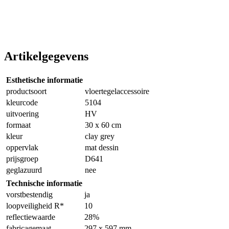
Artikelgegevens
Esthetische informatie
productsoort
vloertegelaccessoire
kleurcode
5104
uitvoering
HV
formaat
30 x 60 cm
kleur
clay grey
oppervlak
mat dessin
prijsgroep
D641
geglazuurd
nee
Technische informatie
vorstbestendig
ja
loopveiligheid R*
10
reflectiewaarde
28%
fabricagemaat
297 x 597 mm