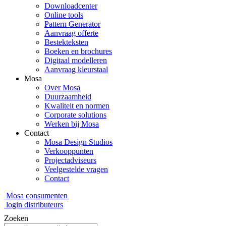
Downloadcenter
Online tools
Pattern Generator
Aanvraag offerte
Bestekteksten
Boeken en brochures
Digitaal modelleren
Aanvraag kleurstaal
Mosa
Over Mosa
Duurzaamheid
Kwaliteit en normen
Corporate solutions
Werken bij Mosa
Contact
Mosa Design Studios
Verkooppunten
Projectadviseurs
Veelgestelde vragen
Contact
Mosa consumenten
login distributeurs
Zoeken