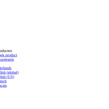
oducten
ek product
oertegels
erlands
lish (global)
lish (US)
tsch
nçais