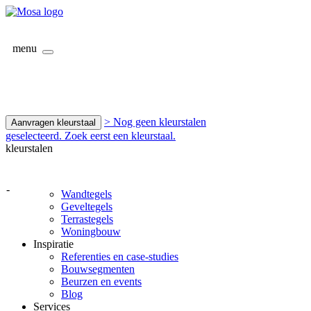
menu
> Nog geen kleurstalen
Aanvragen kleurstaal
geselecteerd. Zoek eerst een kleurstaal.
kleurstalen
-
Wandtegels
Geveltegels
Terrastegels
Woningbouw
Inspiratie
Referenties en case-studies
Bouwsegmenten
Beurzen en events
Blog
Services