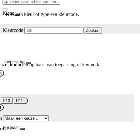
Kleur
Kies een kleur of type een kleurcode.
Kleurcode
Zoeken
Toepassing
nze producten op basis van toepassing of kenmerk.
n
R10
R11+
t
n
Formaat
rmaat.