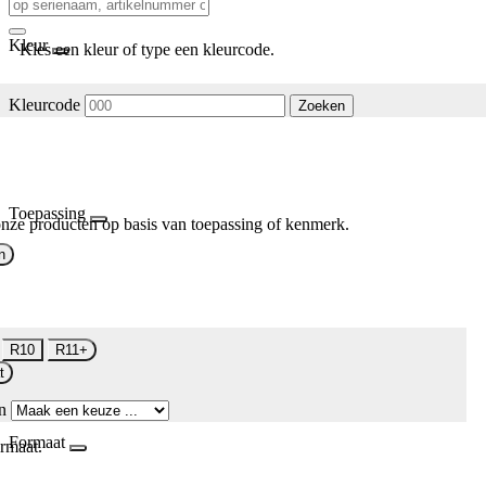
Kleur
Kies een kleur of type een kleurcode.
Kleurcode
Zoeken
Toepassing
nze producten op basis van toepassing of kenmerk.
n
R10
R11+
t
n
Formaat
rmaat.