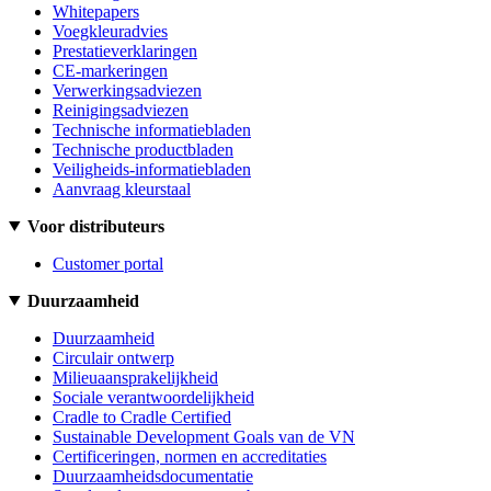
Whitepapers
Voegkleuradvies
Prestatieverklaringen
CE-markeringen
Verwerkingsadviezen
Reinigingsadviezen
Technische informatiebladen
Technische productbladen
Veiligheids-informatiebladen
Aanvraag kleurstaal
Voor distributeurs
Customer portal
Duurzaamheid
Duurzaamheid
Circulair ontwerp
Milieuaansprakelijkheid
Sociale verantwoordelijkheid
Cradle to Cradle Certified
Sustainable Development Goals van de VN
Certificeringen, normen en accreditaties
Duurzaamheidsdocumentatie