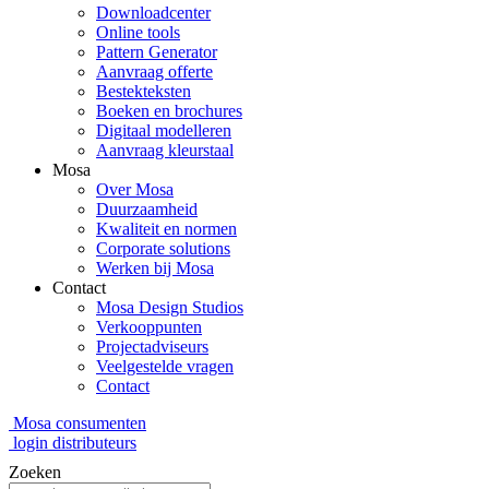
Downloadcenter
Online tools
Pattern Generator
Aanvraag offerte
Bestekteksten
Boeken en brochures
Digitaal modelleren
Aanvraag kleurstaal
Mosa
Over Mosa
Duurzaamheid
Kwaliteit en normen
Corporate solutions
Werken bij Mosa
Contact
Mosa Design Studios
Verkooppunten
Projectadviseurs
Veelgestelde vragen
Contact
Mosa consumenten
login distributeurs
Zoeken