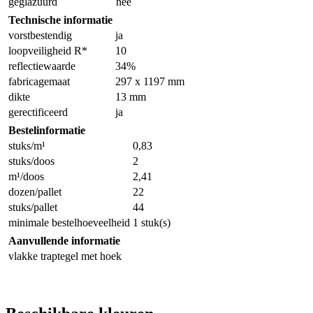
geglazuurd
nee
Technische informatie
vorstbestendig
ja
loopveiligheid R*
10
reflectiewaarde
34%
fabricagemaat
297 x 1197 mm
dikte
13 mm
gerectificeerd
ja
Bestelinformatie
stuks/m¹
0,83
stuks/doos
2
m¹/doos
2,41
dozen/pallet
22
stuks/pallet
44
minimale bestelhoeveelheid
1 stuk(s)
Aanvullende informatie
vlakke traptegel met hoek