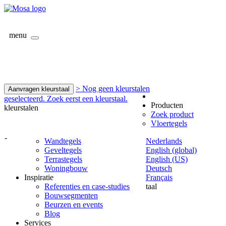
menu
> Nog geen kleurstalen
Aanvragen kleurstaal
geselecteerd. Zoek eerst een kleurstaal.
Producten
kleurstalen
Zoek product
Vloertegels
-
Wandtegels
Nederlands
Geveltegels
English (global)
Terrastegels
English (US)
Woningbouw
Deutsch
Inspiratie
Français
Referenties en case-studies
taal
Bouwsegmenten
Beurzen en events
Blog
Services