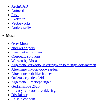
ArchiCAD
Autocad
Revit
Sketchup
Vectorworks
Andere software
Mosa
Over Mosa
Nieuws en pers
Kwaliteit en normen
Corporate solutions
Werken bij Mosa
Algemene verkoop-, leverings- en betalingsvoorwaarden
Algemene inkoopvoorwaarden
Algemene bedrijfsprincipes
Orderacceptatiebeleid
Algemene Ordebepalingen
Gedragscode 2025
Privacy- en cookie-verklaring
Disclaimer
Raise a concern