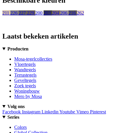
Beschikbare kleuren
211
226
227
229
200
203
204
206
216
262
Laatst bekeken artikelen
Producten
Mosa-tegelcollecties
Vloertegels
Wandtegels
Terrastegels
Geveltegels
Zoek tegels
Woningbouw
Mero by Mosa
Volg ons
Facebook
Instagram
Linkedin
Youtube
Vimeo
Pinterest
Series
Colors
Global Collection