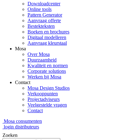
Downloadcenter
Online tools
Pattern Generator
Aanvraag offerte
Bestekteksten
Boeken en brochures
Digitaal modelleren
Aanvraag kleurstaal
Mosa
Over Mosa
Duurzaamheid
Kwaliteit en normen
Corporate solutions
Werken bij Mosa
Contact
Mosa Design Studios
Verkooppunten
Projectadviseurs
Veelgestelde vragen
Contact
Mosa consumenten
login distributeurs
Zoeken