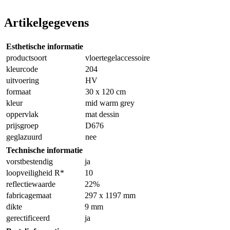
Artikelgegevens
Esthetische informatie
productsoort
vloertegelaccessoire
kleurcode
204
uitvoering
HV
formaat
30 x 120 cm
kleur
mid warm grey
oppervlak
mat dessin
prijsgroep
D676
geglazuurd
nee
Technische informatie
vorstbestendig
ja
loopveiligheid R*
10
reflectiewaarde
22%
fabricagemaat
297 x 1197 mm
dikte
9 mm
gerectificeerd
ja