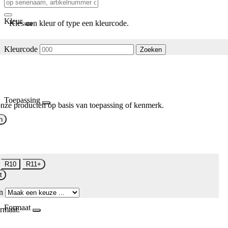
Kleur
Kies een kleur of type een kleurcode.
Kleurcode
Zoeken
Toepassing
nze producten op basis van toepassing of kenmerk.
n
R10
R11+
t
n
Formaat
rmaat.