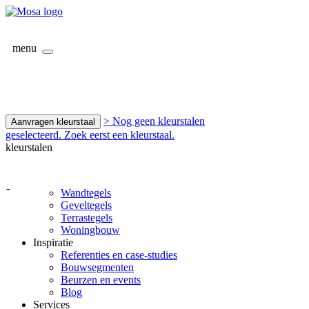
menu
> Nog geen kleurstalen
Aanvragen kleurstaal
geselecteerd. Zoek eerst een kleurstaal.
kleurstalen
-
Wandtegels
Geveltegels
Terrastegels
Woningbouw
Inspiratie
Referenties en case-studies
Bouwsegmenten
Beurzen en events
Blog
Services