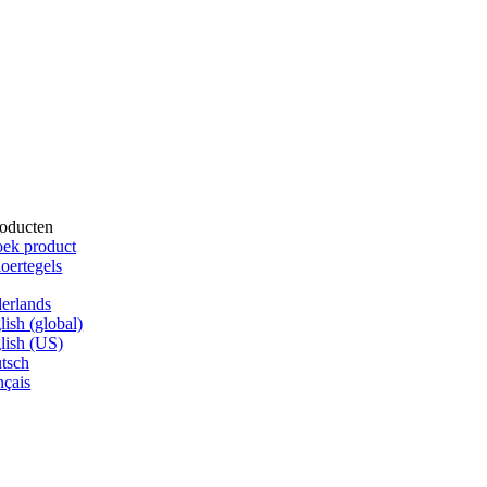
oducten
ek product
oertegels
erlands
lish (global)
lish (US)
tsch
nçais