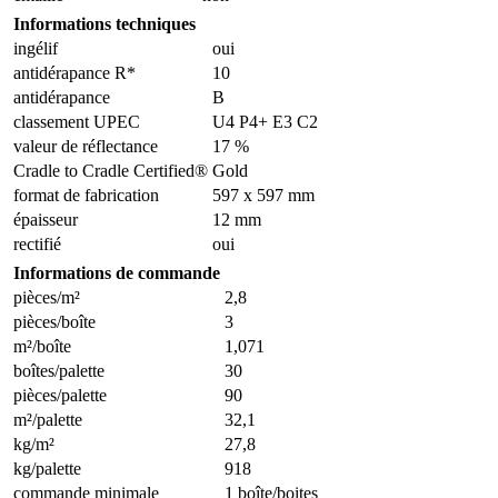
Informations techniques
ingélif
oui
antidérapance R*
10
antidérapance
B
classement UPEC
U4 P4+ E3 C2
valeur de réflectance
17 %
Cradle to Cradle Certified®
Gold
format de fabrication
597 x 597 mm
épaisseur
12 mm
rectifié
oui
Informations de commande
pièces/m²
2,8
pièces/boîte
3
m²/boîte
1,071
boîtes/palette
30
pièces/palette
90
m²/palette
32,1
kg/m²
27,8
kg/palette
918
commande minimale
1 boîte/boites