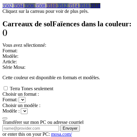
3502
3504
3506
3508
3510
3512
3514
3516
3518
Cliquez sur la carreau pour voir de plus près.
Carreaux de sol
Faïences
dans la couleur:
(
)
Vous avez sélectionné:
Format:
Modèle:
Article:
Série Mosa:
Cette couleur est disponible en
formats et
modèles.
Terra Tones seulement
Choisir un format :
Format:
Choisir un modèle :
Modèle :
Transférer sur mon PC ou adresse courriel
Envoyer
or enter this on your PC:
mosa.com/