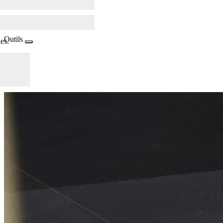
Outils
es.