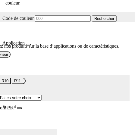
couleur.
Code de couleur
Rechercher
Application
z nos produits sur la base d’applications ou de caractéristiques.
rieur
R10
R11+
Format
formats.