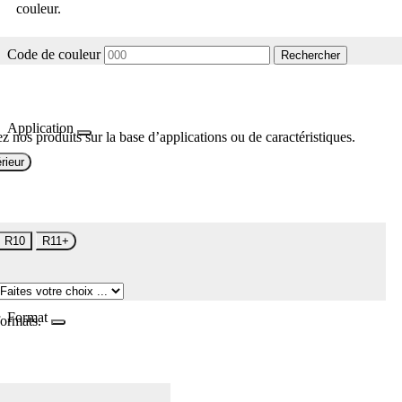
couleur.
Code de couleur
Rechercher
Application
z nos produits sur la base d’applications ou de caractéristiques.
rieur
R10
R11+
Format
formats.