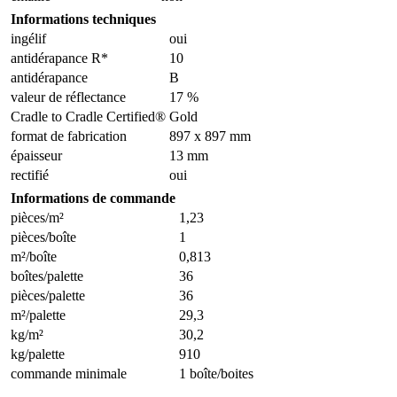
Informations techniques
ingélif
oui
antidérapance R*
10
antidérapance
B
valeur de réflectance
17 %
Cradle to Cradle Certified®
Gold
format de fabrication
897 x 897 mm
épaisseur
13 mm
rectifié
oui
Informations de commande
pièces/m²
1,23
pièces/boîte
1
m²/boîte
0,813
boîtes/palette
36
pièces/palette
36
m²/palette
29,3
kg/m²
30,2
kg/palette
910
commande minimale
1 boîte/boites