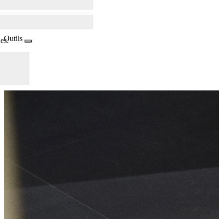
Outils
es.