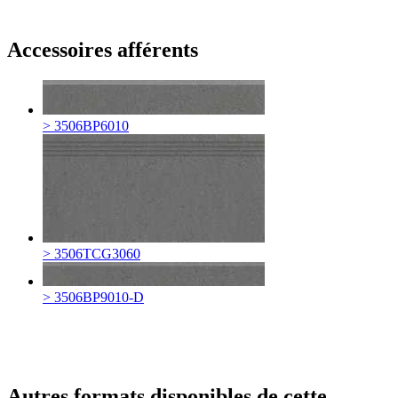
Accessoires afférents
> 3506BP6010
> 3506TCG3060
> 3506BP9010-D
Autres formats disponibles de cette