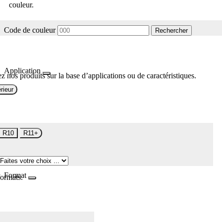
couleur.
Code de couleur
Rechercher
Application
z nos produits sur la base d’applications ou de caractéristiques.
rieur
R10
R11+
Format
formats.