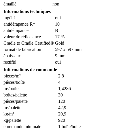
émaillé
non
Informations techniques
ingélif
oui
antidérapance R*
10
antidérapance
B
valeur de réflectance
17 %
Cradle to Cradle Certified®
Gold
format de fabrication
597 x 597 mm
épaisseur
9 mm
rectifié
oui
Informations de commande
pièces/m²
2,8
pièces/boîte
4
m²/boîte
1,4286
boîtes/palette
30
pièces/palette
120
m²/palette
42,9
kg/m²
20,9
kg/palette
920
commande minimale
1 boîte/boites