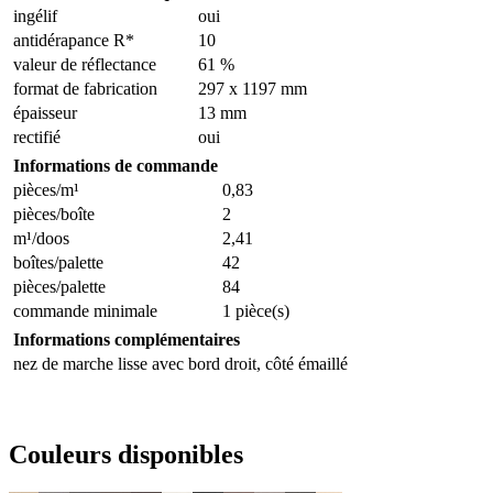
ingélif
oui
antidérapance R*
10
valeur de réflectance
61 %
format de fabrication
297 x 1197 mm
épaisseur
13 mm
rectifié
oui
Informations de commande
pièces/m¹
0,83
pièces/boîte
2
m¹/doos
2,41
boîtes/palette
42
pièces/palette
84
commande minimale
1 pièce(s)
Informations complémentaires
nez de marche lisse avec bord droit, côté émaillé
Couleurs disponibles