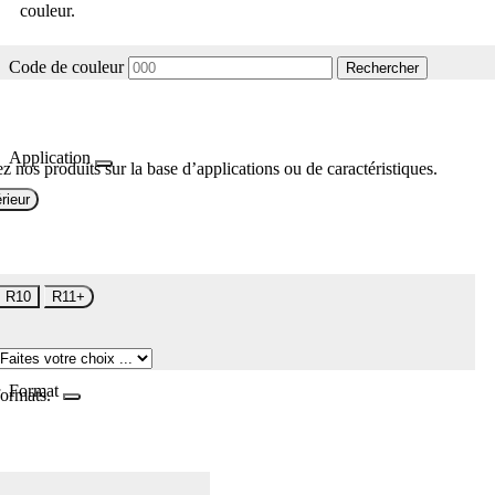
couleur.
Code de couleur
Rechercher
Application
z nos produits sur la base d’applications ou de caractéristiques.
rieur
R10
R11+
Format
formats.