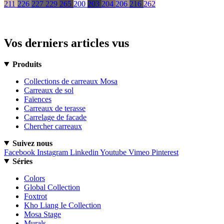
211
226
227
229
265
200
203
204
206
216
262
Vos derniers articles vus
Produits
Collections de carreaux Mosa
Carreaux de sol
Faïences
Carreaux de terasse
Carrelage de facade
Chercher carreaux
Suivez nous
Facebook
Instagram
Linkedin
Youtube
Vimeo
Pinterest
Séries
Colors
Global Collection
Foxtrot
Kho Liang Ie Collection
Mosa Stage
Murals