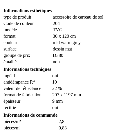
Informations esthétiques
type de produit
accessoire de carreau de sol
Code de couleur
204
modèle
TVG
format
30 x 120 cm
couleur
mid warm grey
surface
dessin mat
groupe de prix
D380
émaillé
non
Informations techniques
ingélif
oui
antidérapance R*
10
valeur de réflectance
22 %
format de fabrication
297 x 1197 mm
épaisseur
9 mm
rectifié
oui
Informations de commande
pièces/m²
2,8
pièces/m¹
0,83