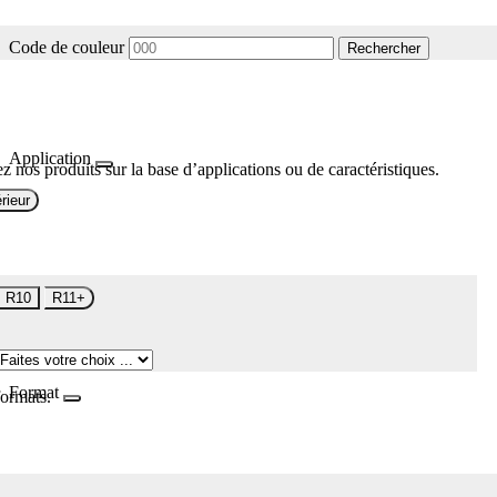
Code de couleur
Rechercher
Application
z nos produits sur la base d’applications ou de caractéristiques.
rieur
R10
R11+
Format
formats.