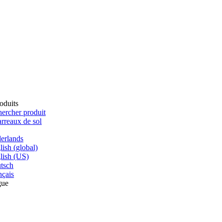
oduits
ercher produit
rreaux de sol
erlands
lish (global)
lish (US)
tsch
nçais
gue