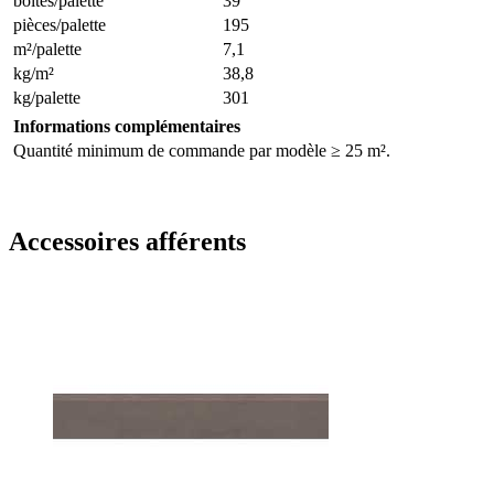
boîtes/palette
39
pièces/palette
195
m²/palette
7,1
kg/m²
38,8
kg/palette
301
Informations complémentaires
Quantité minimum de commande par modèle ≥ 25 m².
Accessoires afférents