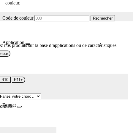
couleur.
Code de couleur
Rechercher
Application
z nos produits sur la base d’applications ou de caractéristiques.
rieur
R10
R11+
Format
formats.