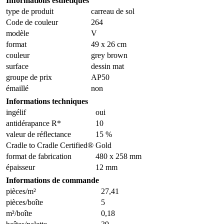
Informations esthétiques
type de produit
carreau de sol
Code de couleur
264
modèle
V
format
49 x 26 cm
couleur
grey brown
surface
dessin mat
groupe de prix
AP50
émaillé
non
Informations techniques
ingélif
oui
antidérapance R*
10
valeur de réflectance
15 %
Cradle to Cradle Certified®
Gold
format de fabrication
480 x 258 mm
épaisseur
12 mm
Informations de commande
pièces/m²
27,41
pièces/boîte
5
m²/boîte
0,18