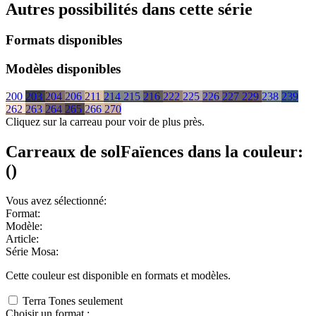
Autres possibilités dans cette série
Formats disponibles
Modèles disponibles
200
203
204
206
211
214
215
216
222
225
226
227
229
238
239
262
263
264
265
266
270
Cliquez sur la carreau pour voir de plus près.
Carreaux de sol
Faïences
dans la couleur:
(
)
Vous avez sélectionné:
Format:
Modèle:
Article:
Série Mosa:
Cette couleur est disponible en
formats et
modèles.
Terra Tones seulement
Choisir un format :