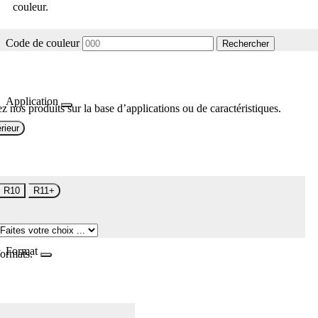
couleur.
Code de couleur
Rechercher
Application
z nos produits sur la base d’applications ou de caractéristiques.
rieur
R10
R11+
Format
formats.