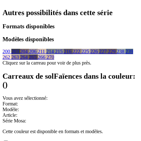
Autres possibilités dans cette série
Formats disponibles
Modèles disponibles
200
203
204
206
211
214
215
216
222
225
226
227
229
238
239
262
263
264
265
266
270
Cliquez sur la carreau pour voir de plus près.
Carreaux de sol
Faïences
dans la couleur:
(
)
Vous avez sélectionné:
Format:
Modèle:
Article:
Série Mosa:
Cette couleur est disponible en
formats et
modèles.