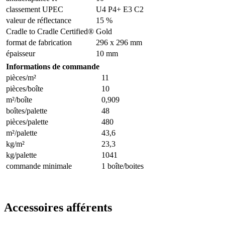
classement UPEC
U4 P4+ E3 C2
valeur de réflectance
15 %
Cradle to Cradle Certified®
Gold
format de fabrication
296 x 296 mm
épaisseur
10 mm
Informations de commande
pièces/m²
11
pièces/boîte
10
m²/boîte
0,909
boîtes/palette
48
pièces/palette
480
m²/palette
43,6
kg/m²
23,3
kg/palette
1041
commande minimale
1 boîte/boites
Accessoires afférents