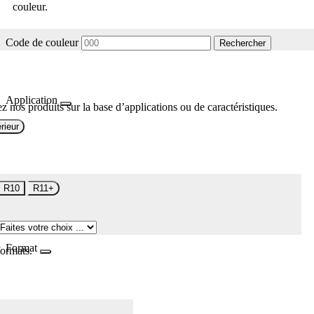
couleur.
Code de couleur
Rechercher
Application
z nos produits sur la base d’applications ou de caractéristiques.
rieur
R10
R11+
Format
formats.