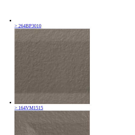
> 264BP3010
> 164VM1515