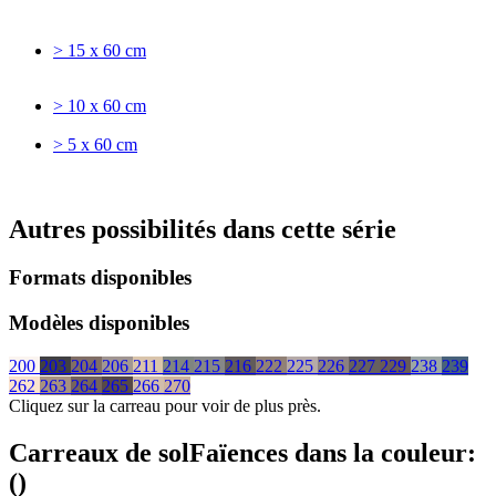
> 15 x 60 cm
> 10 x 60 cm
> 5 x 60 cm
Autres possibilités dans cette série
Formats disponibles
Modèles disponibles
200
203
204
206
211
214
215
216
222
225
226
227
229
238
239
262
263
264
265
266
270
Cliquez sur la carreau pour voir de plus près.
Carreaux de sol
Faïences
dans la couleur:
(
)