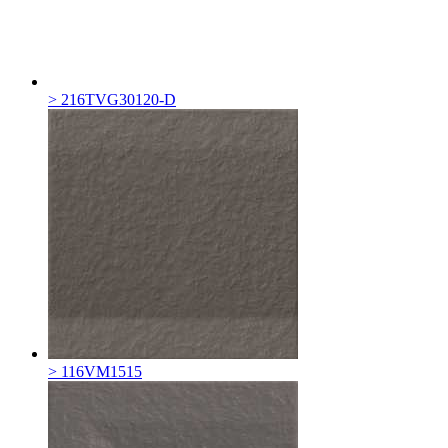
> 216TVG30120-D
> 116VM1515