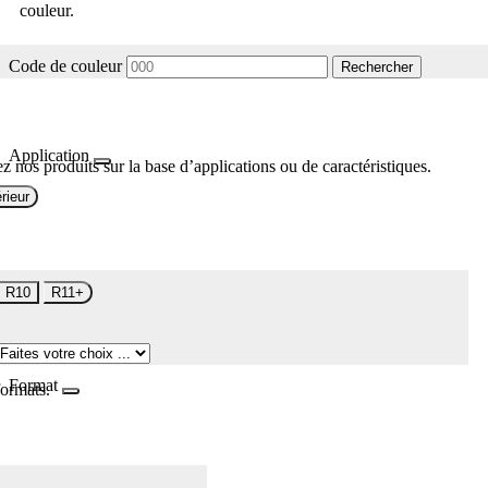
couleur.
Code de couleur
Rechercher
Application
z nos produits sur la base d’applications ou de caractéristiques.
rieur
R10
R11+
Format
formats.