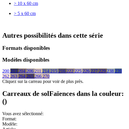
> 10 x 60 cm
> 5 x 60 cm
Autres possibilités dans cette série
Formats disponibles
Modèles disponibles
200
203
204
206
211
214
215
216
222
225
226
227
229
238
239
262
263
264
265
266
270
Cliquez sur la carreau pour voir de plus près.
Carreaux de sol
Faïences
dans la couleur:
(
)
Vous avez sélectionné:
Format:
Modèle: