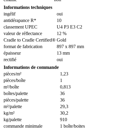
Informations techniques
ingélif
oui
antidérapance R*
10
classement UPEC
U4 P3 E3 C2
valeur de réflectance
12 %
Cradle to Cradle Certified®
Gold
format de fabrication
897 x 897 mm
épaisseur
13 mm
rectifié
oui
Informations de commande
pièces/m²
1,23
pièces/boîte
1
m²/boîte
0,813
boîtes/palette
36
pièces/palette
36
m²/palette
29,3
kg/m²
30,2
kg/palette
910
commande minimale
1 boîte/boites