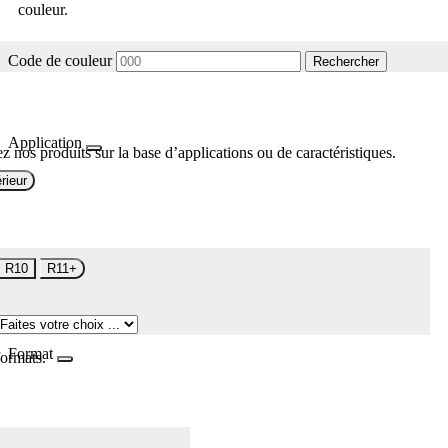
couleur.
Code de couleur
Rechercher
Application
z nos produits sur la base d’applications ou de caractéristiques.
rieur
R10
R11+
Format
formats.