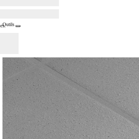
Outils
es.