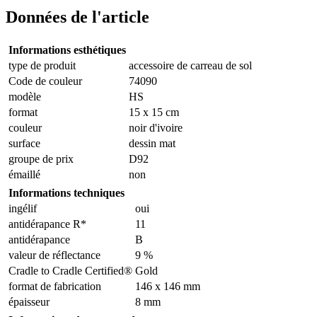
Données de l'article
Informations esthétiques
type de produit
accessoire de carreau de sol
Code de couleur
74090
modèle
HS
format
15 x 15 cm
couleur
noir d'ivoire
surface
dessin mat
groupe de prix
D92
émaillé
non
Informations techniques
ingélif
oui
antidérapance R*
11
antidérapance
B
valeur de réflectance
9 %
Cradle to Cradle Certified®
Gold
format de fabrication
146 x 146 mm
épaisseur
8 mm