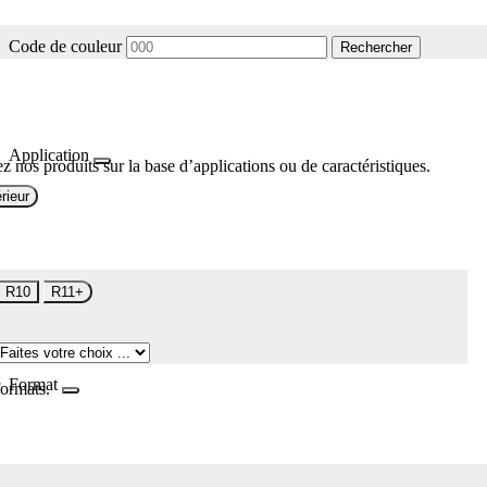
Code de couleur
Rechercher
Application
z nos produits sur la base d’applications ou de caractéristiques.
rieur
R10
R11+
Format
formats.