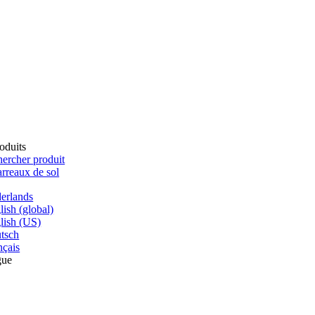
oduits
ercher produit
rreaux de sol
erlands
lish (global)
lish (US)
tsch
nçais
gue