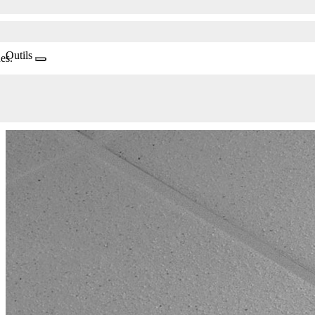
Outils
es.