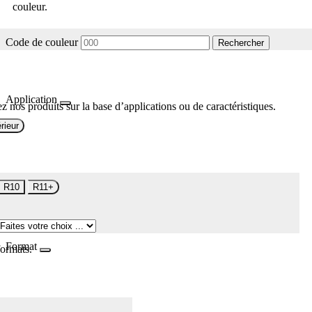
couleur.
Code de couleur
Rechercher
Application
z nos produits sur la base d’applications ou de caractéristiques.
rieur
R10
R11+
Format
formats.