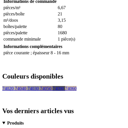
Informations de commande
pièces/m¹
6,67
pièces/boîte
21
m¹/doos
3,15
boîtes/palette
80
pièces/palette
1680
commande minimale
1 pièce(s)
Informations complémentaires
pièce courante ; épaisseur 8 - 16 mm
Couleurs disponibles
74020
74040
74030
74050
74090
74060
Vos derniers articles vus
Produits