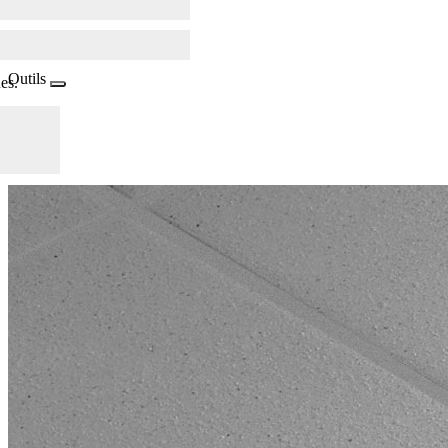
Outils
es.