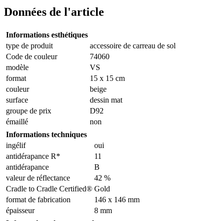
Données de l'article
Informations esthétiques
type de produit
accessoire de carreau de sol
Code de couleur
74060
modèle
VS
format
15 x 15 cm
couleur
beige
surface
dessin mat
groupe de prix
D92
émaillé
non
Informations techniques
ingélif
oui
antidérapance R*
11
antidérapance
B
valeur de réflectance
42 %
Cradle to Cradle Certified®
Gold
format de fabrication
146 x 146 mm
épaisseur
8 mm