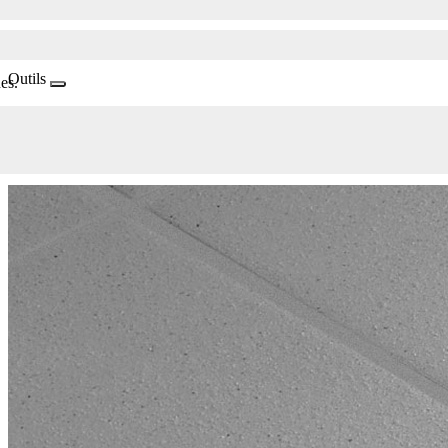
Outils
es.