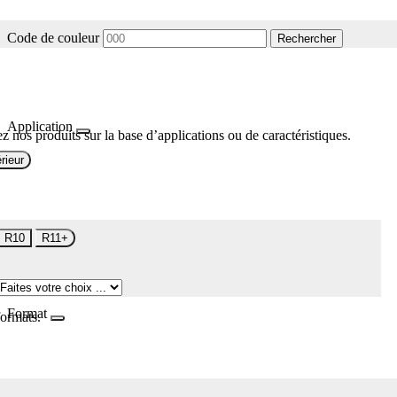
Code de couleur
Rechercher
Application
z nos produits sur la base d’applications ou de caractéristiques.
rieur
R10
R11+
Format
formats.