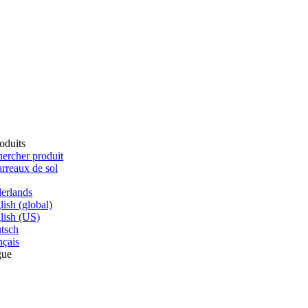
oduits
ercher produit
rreaux de sol
erlands
lish (global)
lish (US)
tsch
nçais
gue